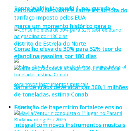
Ponte Waldir Magesvki é inaugurada e
Aeronaves, óleo, café e carne estão fora do
tarifaço imposto pelos EUA
marca um momento histórico para o
distrito de Estrela do Norte
Conselho eleva de 30% para 32% teor de
etanol na gasolina por 180 dias
Safra de grãos deve alcançar 360,1 milhões
de toneladas, estima Conab
Educação de Itapemirim fortalece ensino
Esporte
integral com novos instrumentos musicais