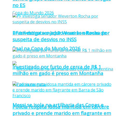
no ES
PF investiga senador Weverton Rocha por
Brasil derrota o Japão e vai às oitavas de
suspeita de desvios no INSS
final na Copa do Mundo 2026
Investigado por furto de cerca de R$ 1
milhão em gado é preso em Montanha
Messi se isola na artilharia das Copas e
Polícia resgata idosa mantida em cárcere
privado e prende marido em flagrante em