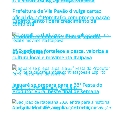
Prefeitura de Vila Pavão divulga cartaz
oficial da 27ª Pomitafro com programação
Espírito Santo lidera crescimento da
completa
atividade econômica no Brasil, aponta
2ª ExpoPesca fortalece a pesca, valoriza a
Banco Central
cultura local e movimenta Itaipava
Jaguaré se prepara para a 33ª Festa do
Produtor Rural neste final de semana
Colheita do café amplia contratações e