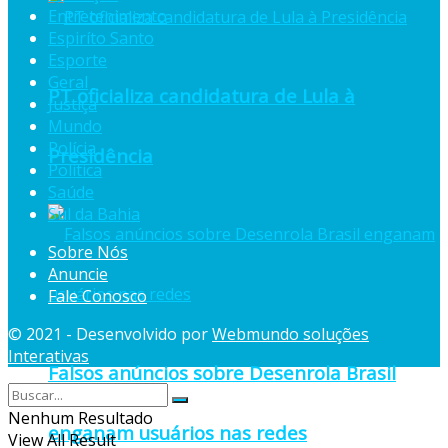
Entretenimento
Espiríto Santo
Esporte
Geral
PT oficializa candidatura de Lula à
Justiça
Mundo
Polícia
Presidência
Política
Saúde
Sul da Bahia
Sobre Nós
Anuncie
Fale Conosco
© 2021 - Desenvolvido por
Webmundo soluções
Interativas
Falsos anúncios sobre Desenrola Brasil
Nenhum Resultado
enganam usuários nas redes
View All Result