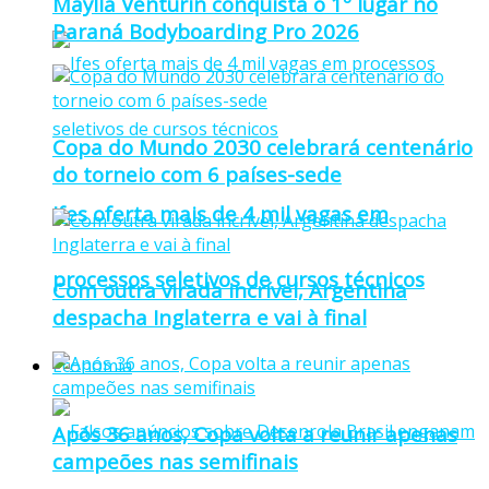
Maylla Venturin conquista o 1º lugar no
Paraná Bodyboarding Pro 2026
Copa do Mundo 2030 celebrará centenário
do torneio com 6 países-sede
Ifes oferta mais de 4 mil vagas em
processos seletivos de cursos técnicos
Com outra virada incrível, Argentina
despacha Inglaterra e vai à final
Economia
Após 36 anos, Copa volta a reunir apenas
campeões nas semifinais