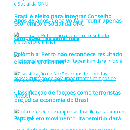
Brasil é eleito para integrar Conselho
Após 36 anos, Copa volta a reunir apenas
Econômico e Social da ONU
campeões nas semifinais
Colômbia: Petro não reconhece resultado
eleitoral preliminar
Classificação de facções como terroristas
prejudica economia do Brasil
Esporte em movimento: Itapemirim dará