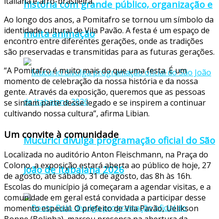
italiana e afro-brasileira.
história com grande público, organização e
Ao longo dos anos, a Pomitafro se tornou um símbolo da
identidade cultural de Vila Pavão. A festa é um espaço de
muita animação
encontro entre diferentes gerações, onde as tradições
são preservadas e transmitidas para as futuras gerações.
“A Pomitafro é muito mais do que uma festa. É um
momento de celebração da nossa história e da nossa
gente. Através da exposição, queremos que as pessoas
se sintam parte desse legado e se inspirem a continuar
cultivando nossa cultura”, afirma Libian.
Um convite à comunidade
Mucurici divulga programação oficial do São
Localizada no auditório Anton Fleischmann, na Praça do
Colono, a exposição estará aberta ao público de hoje, 27
João de Itabaiana 2026
de agosto, até sábado, 31 de agosto, das 8h às 16h.
Escolas do município já começaram a agendar visitas, e a
comunidade em geral está convidada a participar desse
momento especial. O prefeito de Vila Pavão, Uelikson