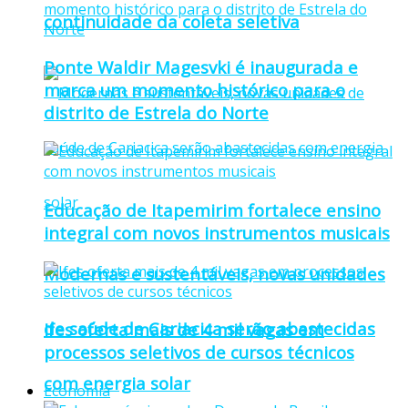
continuidade da coleta seletiva
Ponte Waldir Magesvki é inaugurada e
marca um momento histórico para o
distrito de Estrela do Norte
Educação de Itapemirim fortalece ensino
integral com novos instrumentos musicais
Modernas e sustentáveis, novas unidades
de saúde de Cariacica serão abastecidas
Ifes oferta mais de 4 mil vagas em
processos seletivos de cursos técnicos
com energia solar
Economia