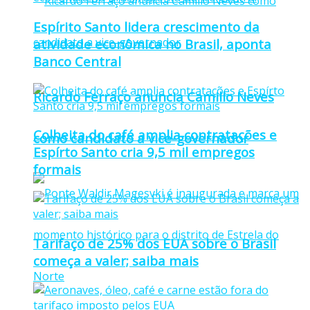
Espírito Santo lidera crescimento da
atividade econômica no Brasil, aponta
Banco Central
Ricardo Ferraço anuncia Camillo Neves
Colheita do café amplia contratações e
como candidato a vice-governador
Espírto Santo cria 9,5 mil empregos
formais
Tarifaço de 25% dos EUA sobre o Brasil
começa a valer; saiba mais