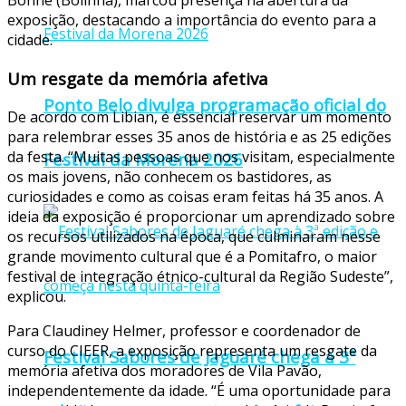
Bonne (Bolinha), marcou presença na abertura da
exposição, destacando a importância do evento para a
cidade.
Um resgate da memória afetiva
Ponto Belo divulga programação oficial do
De acordo com Libian, é essencial reservar um momento
para relembrar esses 35 anos de história e as 25 edições
da festa. “Muitas pessoas que nos visitam, especialmente
Festival da Morena 2026
os mais jovens, não conhecem os bastidores, as
curiosidades e como as coisas eram feitas há 35 anos. A
ideia da exposição é proporcionar um aprendizado sobre
os recursos utilizados na época, que culminaram nesse
grande movimento cultural que é a Pomitafro, o maior
festival de integração étnico-cultural da Região Sudeste”,
explicou.
Para Claudiney Helmer, professor e coordenador de
curso do CIEER, a exposição representa um resgate da
Festival Sabores de Jaguaré chega à 3ª
memória afetiva dos moradores de Vila Pavão,
independentemente da idade. “É uma oportunidade para