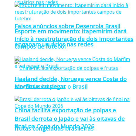
Falsos anúncios sobre Desenrola Brasil
Esporte em movimento: Itapemirim dará
início à reestruturação de dois importantes
enganam usuários nas redes
campos de futebol
Haaland decide, Noruega vence Costa do
Marfim e vai pegar o Brasil
China facilita exportação de polpas e
Brasil derrota o Japão e vai às oitavas de
final na Copa do Mundo 2026
frutas congeladas brasileiras