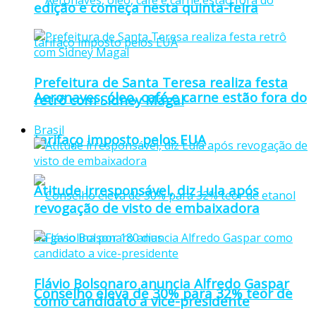
edição e começa nesta quinta-feira
Prefeitura de Santa Teresa realiza festa
Aeronaves, óleo, café e carne estão fora do
retrô com Sidney Magal
Brasil
tarifaço imposto pelos EUA
Atitude irresponsável, diz Lula após
revogação de visto de embaixadora
Flávio Bolsonaro anuncia Alfredo Gaspar
Conselho eleva de 30% para 32% teor de
como candidato a vice-presidente