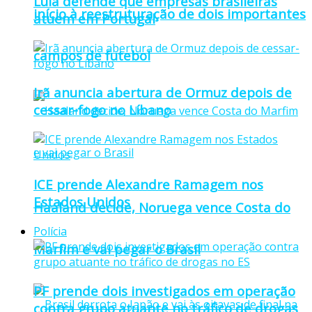
Lula defende que empresas brasileiras
início à reestruturação de dois importantes
atuem em Portugal
campos de futebol
Irã anuncia abertura de Ormuz depois de
cessar-fogo no Líbano
ICE prende Alexandre Ramagem nos
Estados Unidos
Haaland decide, Noruega vence Costa do
Polícia
Marfim e vai pegar o Brasil
PF prende dois investigados em operação
contra grupo atuante no tráfico de drogas