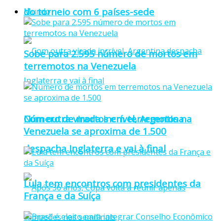
do torneio com 6 países-sede
Mundo
Sobe para 2.595 número de mortos em
terremotos na Venezuela
Número de mortos em terremotos na
Com outra virada incrível, Argentina
Venezuela se aproxima de 1.500
despacha Inglaterra e vai à final
Lula tem encontros com presidentes da
França e da Suíça