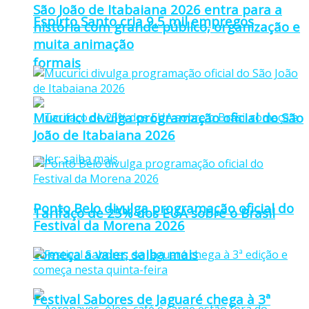
São João de Itabaiana 2026 entra para a
Espírto Santo cria 9,5 mil empregos
história com grande público, organização e
muita animação
formais
Mucurici divulga programação oficial do São
João de Itabaiana 2026
Ponto Belo divulga programação oficial do
Tarifaço de 25% dos EUA sobre o Brasil
Festival da Morena 2026
começa a valer; saiba mais
Festival Sabores de Jaguaré chega à 3ª