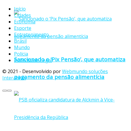
Início
Cidades
Economia
Esporte
Entretenimento
Brasil
Mundo
Polícia
Sancionado o ‘Pix Pensão’, que automatiza
Publicidade Legal
© 2021 - Desenvolvido por
Webmundo soluções
pagamento da pensão alimentícia
Interativas