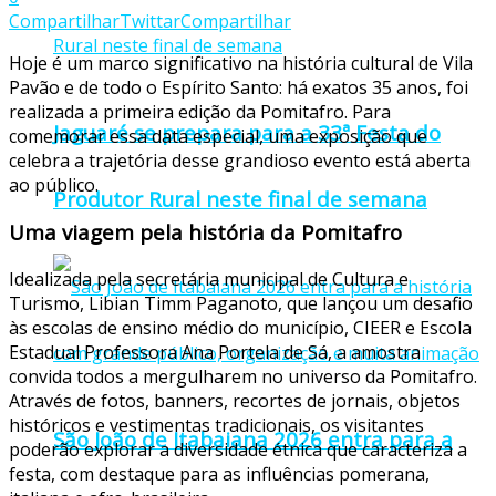
Compartilhar
Twittar
Compartilhar
Hoje é um marco significativo na história cultural de Vila
Pavão e de todo o Espírito Santo: há exatos 35 anos, foi
realizada a primeira edição da Pomitafro. Para
Jaguaré se prepara para a 33ª Festa do
comemorar essa data especial, uma exposição que
celebra a trajetória desse grandioso evento está aberta
ao público.
Produtor Rural neste final de semana
Uma viagem pela história da Pomitafro
Idealizada pela secretária municipal de Cultura e
Turismo, Libian Timm Paganoto, que lançou um desafio
às escolas de ensino médio do município, CIEER e Escola
Estadual Professora Ana Portela de Sá, a amostra
convida todos a mergulharem no universo da Pomitafro.
Através de fotos, banners, recortes de jornais, objetos
históricos e vestimentas tradicionais, os visitantes
São João de Itabaiana 2026 entra para a
poderão explorar a diversidade étnica que caracteriza a
festa, com destaque para as influências pomerana,