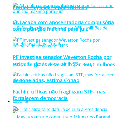
etanol na gasolina por 180 dias
CNJ acaba com aposentadoria compulsória
como punição máxima para juiz
PF investiga senador Weverton Rocha por
suspeita de desvios no INSS
Safra de grãos deve alcançar 360,1 milhões
de toneladas, estima Conab
Fachin: críticas não fragilizam STF, mas
fortalecem democracia
Esporte