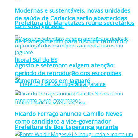
Modernas e sustentáveis, novas unidades
de saúde de Cariacica serão abastecidas
Prefeitura de Marataízes reúne secretários
com energia solar
de Planejamento para discutir futuro do
litoral Sul do ES
Agosto e setembro exigem atenção:
período de reprodução dos escorpiões
aumenta riscos em Jaguaré
Ricardo Ferraço anuncia Camillo Neves
como candidato a vice-governador
Prefeitura de Boa Esperança garante