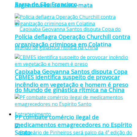
Barra de São Francisco
Argentina vai ao mata-mata
Polícia deflagra Operação Churchill contra
organização criminosa em Colatina
Capixaba Geovanna Santos disputa Copa
CBMES identifica suspeito de provocar
incêndio em vegetação e homem é preso
do Mundo de ginástica rítmica na China
Entretenimento
PF combate comércio ilegal de
medicamentos emagrecedores no Espírito
Santo