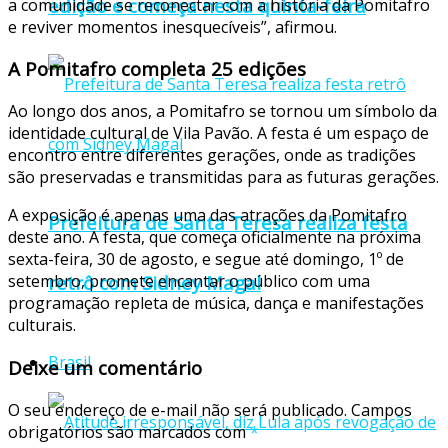
edição e começa nesta quinta-feira
a comunidade se reconectar com a história da Pomitafro
e reviver momentos inesquecíveis”, afirmou.
A Pomitafro completa 25 edições
Ao longo dos anos, a Pomitafro se tornou um símbolo da
identidade cultural de Vila Pavão. A festa é um espaço de
encontro entre diferentes gerações, onde as tradições
são preservadas e transmitidas para as futuras gerações.
A exposição é apenas uma das atrações da Pomitafro
Prefeitura de Santa Teresa realiza festa
deste ano. A festa, que começa oficialmente na próxima
sexta-feira, 30 de agosto, e segue até domingo, 1º de
retrô com Sidney Magal
setembro, promete encantar o público com uma
programação repleta de música, dança e manifestações
culturais.
Brasil
Deixe um comentário
O seu endereço de e-mail não será publicado.
Campos
obrigatórios são marcados com
*