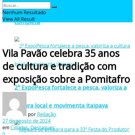
oficial da 27ª Pomitafro com programação
Nenhum Resultado
View All Result
completa
Vila Pavão celebra 35 anos
de cultura e tradição com
exposição sobre a Pomitafro
2ª ExpoPesca fortalece a pesca, valoriza a
cultura local e movimenta Itaipava
por
Redação
27 de agosto de 2024
em
Cidades
,
Destaques
0