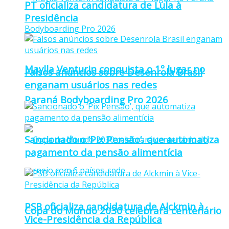
PT oficializa candidatura de Lula à
Presidência
Maylla Venturin conquista o 1º lugar no
Falsos anúncios sobre Desenrola Brasil
enganam usuários nas redes
Paraná Bodyboarding Pro 2026
Sancionado o ‘Pix Pensão’, que automatiza
pagamento da pensão alimentícia
PSB oficializa candidatura de Alckmin à
Copa do Mundo 2030 celebrará centenário
Vice-Presidência da República