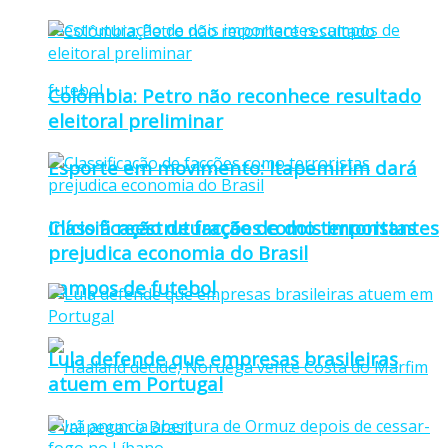
Colômbia: Petro não reconhece resultado
eleitoral preliminar
Esporte em movimento: Itapemirim dará
Classificação de facções como terroristas
início à reestruturação de dois importantes
prejudica economia do Brasil
campos de futebol
Lula defende que empresas brasileiras
atuem em Portugal