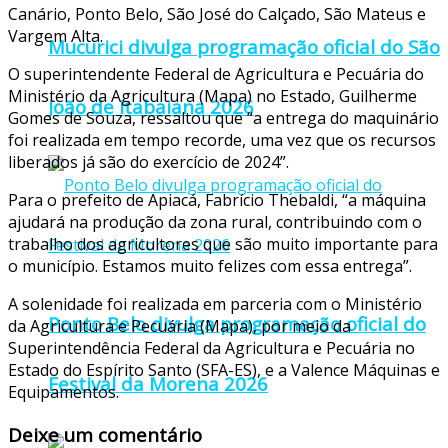
Canário, Ponto Belo, São José do Calçado, São Mateus e
Vargem Alta.
Mucurici divulga programação oficial do São
O superintendente Federal de Agricultura e Pecuária do
Ministério da Agricultura (Mapa) no Estado, Guilherme
João de Itabaiana 2026
Gomes de Souza, ressaltou que “a entrega do maquinário
foi realizada em tempo recorde, uma vez que os recursos
liberados já são do exercício de 2024”.
Para o prefeito de Apiacá, Fabrício Thebaldi, “a máquina
ajudará na produção da zona rural, contribuindo com o
trabalho dos agricultores que são muito importante para
o município. Estamos muito felizes com essa entrega”.
A solenidade foi realizada em parceria com o Ministério
Ponto Belo divulga programação oficial do
da Agricultura e Pecuária (Mapa), por meio da
Superintendência Federal da Agricultura e Pecuária no
Estado do Espírito Santo (SFA-ES), e a Valence Máquinas e
Festival da Morena 2026
Equipamentos.
Deixe um comentário