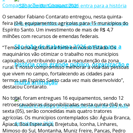
Compartilhar
Twittar
Compartilhar
O senador Fabiano Contarato entregou, nesta quinta-
feira (04), equipamentos agrícolas para 15 municípios do
Espírito Santo. Um investimento de mais de R$ 4,7
milhões com recursos de emendas federais.
São João de Itabaiana 2026 entra para a
“Temos uma agricultura forte em nosso Estado. Os
maquinários vão otimizar o trabalho nos municípios
capixabas, contribuindo para a manutenção da zona
história com grande público, organização e
rural. É nosso compromisso melhorar a vida das pessoas
que vivem no campo, fortalecendo as cidades para
termos um Espírito Santo cada vez mais desenvolvido”,
muita animação
destacou Contarato.
No total, foram entregues 16 equipamentos, sendo 12
retroescavadeiras disponibilizadas nesta quinta (04) e, na
sexta (05), serão concedidas mais quatro tratores
agrícolas. Os municípios contemplados são: Águia Branca,
Ápiacá, Boa Esperança, Brejetuba, Iconha, Linhares,
Mimoso do Sul, Montanha, Muniz Freire, Pancas, Pedro