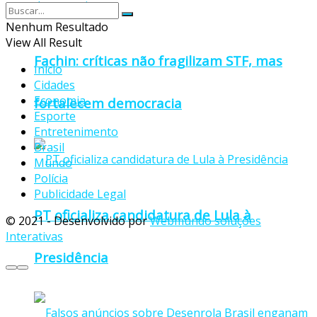
Nenhum Resultado
View All Result
Fachin: críticas não fragilizam STF, mas
Início
Cidades
Economia
fortalecem democracia
Esporte
Entretenimento
Brasil
Mundo
Polícia
Publicidade Legal
PT oficializa candidatura de Lula à
© 2021 - Desenvolvido por
Webmundo soluções
Interativas
Presidência