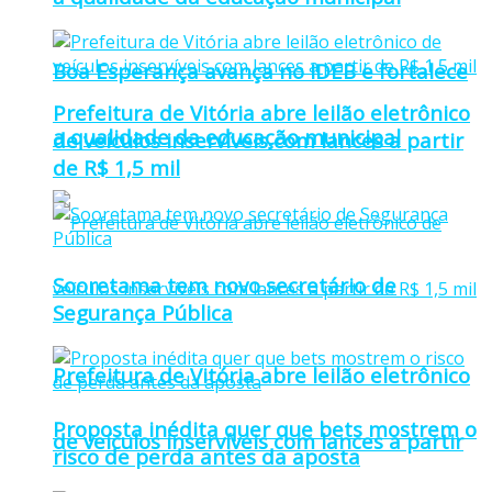
Boa Esperança avança no IDEB e fortalece
Prefeitura de Vitória abre leilão eletrônico
a qualidade da educação municipal
de veículos inservíveis com lances a partir
de R$ 1,5 mil
Sooretama tem novo secretário de
Segurança Pública
Prefeitura de Vitória abre leilão eletrônico
Proposta inédita quer que bets mostrem o
de veículos inservíveis com lances a partir
risco de perda antes da aposta