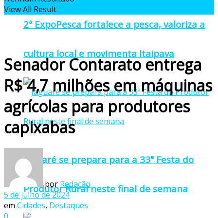
View All Result
2ª ExpoPesca fortalece a pesca, valoriza a
cultura local e movimenta Itaipava
Senador Contarato entrega
R$ 4,7 milhões em máquinas
agrícolas para produtores
capixabas
Jaguaré se prepara para a 33ª Festa do
por
Redação
Produtor Rural neste final de semana
5 de julho de 2024
em
Cidades
,
Destaques
0