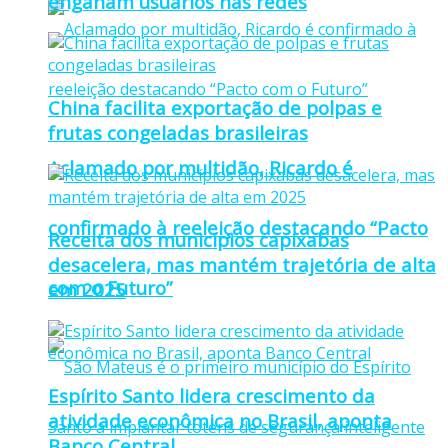
enganam usuários nas redes
China facilita exportação de polpas e
frutas congeladas brasileiras
Aclamado por multidão, Ricardo é
confirmado à reeleição destacando “Pacto
Receita dos municípios capixabas
desacelera, mas mantém trajetória de alta
com o Futuro”
em 2025
Espírito Santo lidera crescimento da
atividade econômica no Brasil, aponta
Banco Central