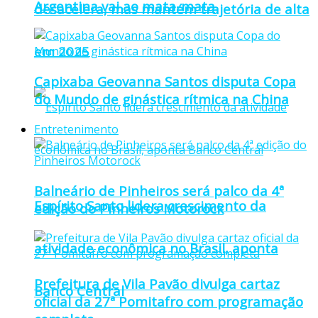
Argentina vai ao mata-mata
desacelera, mas mantém trajetória de alta
em 2025
Capixaba Geovanna Santos disputa Copa
do Mundo de ginástica rítmica na China
Entretenimento
Balneário de Pinheiros será palco da 4ª
Espírito Santo lidera crescimento da
edição do Pinheiros Motorock
atividade econômica no Brasil, aponta
Prefeitura de Vila Pavão divulga cartaz
Banco Central
oficial da 27ª Pomitafro com programação