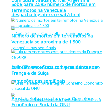
Com outra virada incrível, Argentina
Sobe para 2.595 número de mortos em
terremotos na Venezuela
despacha Inglaterra e vai à final
Número de mortos em terremotos na
Venezuela se aproxima de 1.500
Após 36 anos, Copa volta a reunir apenas
Lula tem encontros com presidentes da
França e da Suíça
campeões nas semifinais
Brasil é eleito para integrar Conselho
Econômico e Social da ONU