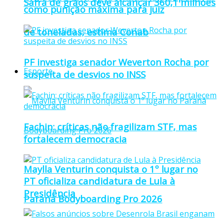
Safra de grãos deve alcançar 360,1 milhões
como punição máxima para juiz
de toneladas, estima Conab
PF investiga senador Weverton Rocha por
Esporte
suspeita de desvios no INSS
Fachin: críticas não fragilizam STF, mas
fortalecem democracia
Maylla Venturin conquista o 1º lugar no
PT oficializa candidatura de Lula à
Presidência
Paraná Bodyboarding Pro 2026