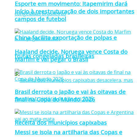
Esporte em movimento: Itapemirim dará
início à reestruturação de dois importantes
campos de futebol
China facilita exportação de polpas e
Haaland decide, Noruega vence Costa do
frutas congeladas brasileiras
Marfim e vai pegar o Brasil
Brasil derrota o Japão e vai às oitavas de
final na Copa do Mundo 2026
Receita dos municípios capixabas
Messi se isola na artilharia das Copas e