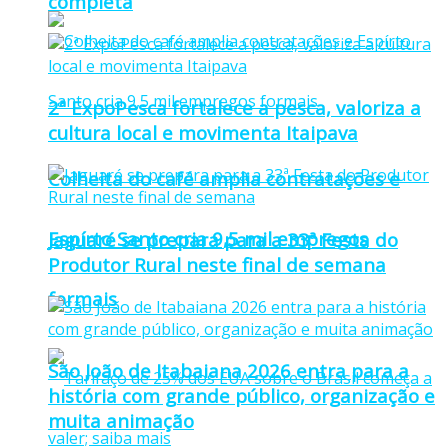
completa
2ª ExpoPesca fortalece a pesca, valoriza a
cultura local e movimenta Itaipava
Colheita do café amplia contratações e
Espírto Santo cria 9,5 mil empregos
Jaguaré se prepara para a 33ª Festa do
Produtor Rural neste final de semana
formais
São João de Itabaiana 2026 entra para a
história com grande público, organização e
muita animação