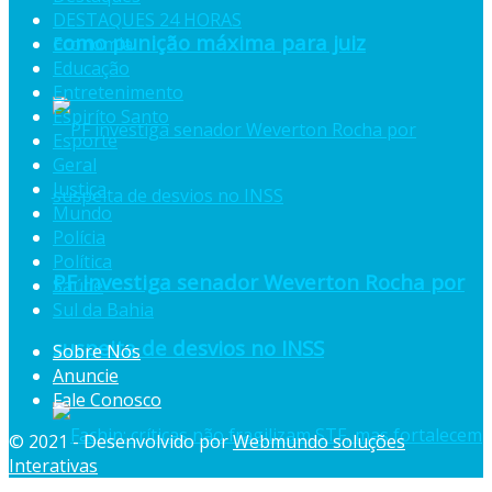
DESTAQUES 24 HORAS
como punição máxima para juiz
Economia
Educação
Entretenimento
Espiríto Santo
Esporte
Geral
Justiça
Mundo
Polícia
Política
PF investiga senador Weverton Rocha por
Saúde
Sul da Bahia
suspeita de desvios no INSS
Sobre Nós
Anuncie
Fale Conosco
© 2021 - Desenvolvido por
Webmundo soluções
Interativas