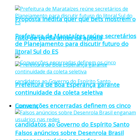
Proposta inédita quer que bets mostrem o
Prefeitura de Marataízes reúne secretários
risco de perda antes da aposta
de Planejamento para discutir futuro do
litoral Sul do ES
Prefeitura de Boa Esperança garante
continuidade da coleta seletiva
Convenções encerradas definem os cinco
Economia
candidatos ao Governo do Espírito Santo
Falsos anúncios sobre Desenrola Brasil