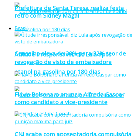
Prefeitura de Santa Teresa realiza festa
retrô com Sidney Magal
Brasil
Conselho eleva de 30% para 32% teor de
Atitude irresponsável, diz Lula após
revogação de visto de embaixadora
etanol na gasolina por 180 dias
Flávio Bolsonaro anuncia Alfredo Gaspar
como candidato a vice-presidente
CNJ acaba com aposentadoria compulsória