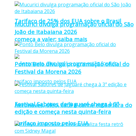
Tarifaço de 25% dos EUA sobre o Brasil
Mucurici divulga programação oficial do São
João de Itabaiana 2026
começa a valer; saiba mais
Ponto Belo divulga programação oficial do
Festival da Morena 2026
Festival Sabores de Jaguaré chega à 3ª
Aeronaves, óleo, café e carne estão fora do
edição e começa nesta quinta-feira
tarifaço imposto pelos EUA