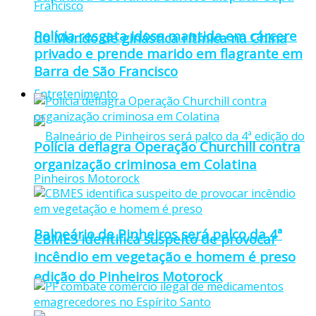
Polícia resgata idosa mantida em cárcere
do Mundo de ginástica rítmica na China
privado e prende marido em flagrante em
Barra de São Francisco
Entretenimento
Polícia deflagra Operação Churchill contra
organização criminosa em Colatina
Balneário de Pinheiros será palco da 4ª
CBMES identifica suspeito de provocar
incêndio em vegetação e homem é preso
edição do Pinheiros Motorock