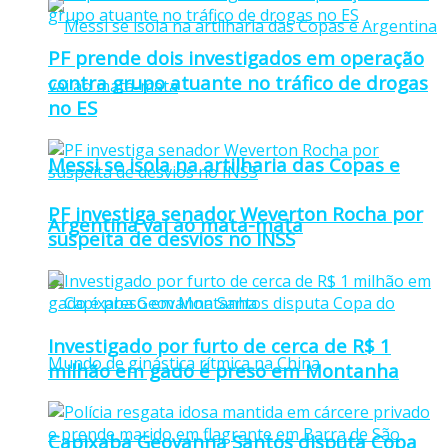
PF prende dois investigados em operação
contra grupo atuante no tráfico de drogas
no ES
Messi se isola na artilharia das Copas e
PF investiga senador Weverton Rocha por
Argentina vai ao mata-mata
suspeita de desvios no INSS
Investigado por furto de cerca de R$ 1
milhão em gado é preso em Montanha
Capixaba Geovanna Santos disputa Copa