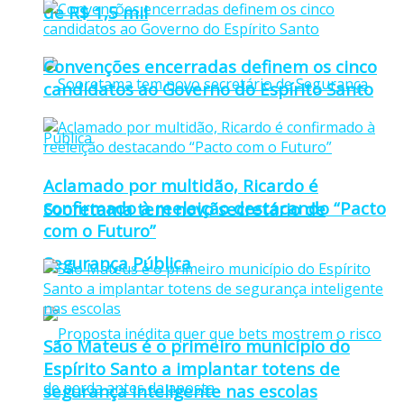
de R$ 1,5 mil
Convenções encerradas definem os cinco
candidatos ao Governo do Espírito Santo
Aclamado por multidão, Ricardo é
confirmado à reeleição destacando “Pacto
Sooretama tem novo secretário de
com o Futuro”
Segurança Pública
São Mateus é o primeiro município do
Espírito Santo a implantar totens de
segurança inteligente nas escolas