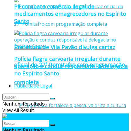
PF combate comércio ilegal de
medicamentos emagrecedores no Espírito
Santo
Prefeitura de Vila Pavão divulga cartaz
Polícia flagra carvoaria irregular durante
oficial da 27ª Pomitafro com programação
operação e conduz responsável à delegacia
no Espírito Santo
completa
Publicidade Legal
Nenhum Resultado
View All Result
Nenhum Resultado