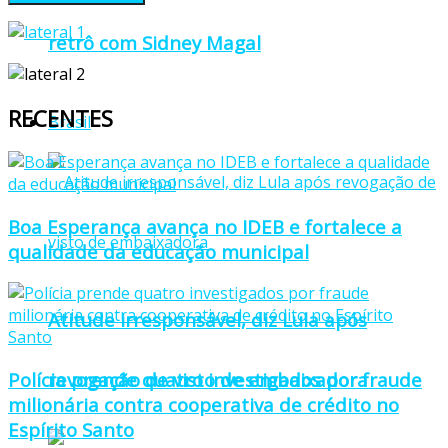
retrô com Sidney Magal
RECENTES
Brasil
Boa Esperança avança no IDEB e fortalece a
qualidade da educação municipal
Atitude irresponsável, diz Lula após
Polícia prende quatro investigados por fraude
revogação de visto de embaixadora
milionária contra cooperativa de crédito no
Espírito Santo