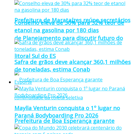
Prefeitura de Marataízes reúne secretários
Conselho eleva de 30% para 32% teor de
etanol na gasolina por 180 dias
de Planejamento para discutir futuro do
litoral Sul do ES
Safra de grãos deve alcançar 360,1 milhões
de toneladas, estima Conab
Esporte
Maylla Venturin conquista o 1º lugar no
Paraná Bodyboarding Pro 2026
Prefeitura de Boa Esperança garante