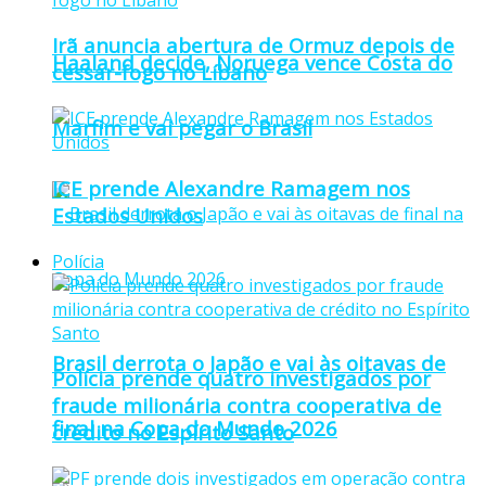
Irã anuncia abertura de Ormuz depois de
Haaland decide, Noruega vence Costa do
cessar-fogo no Líbano
Marfim e vai pegar o Brasil
ICE prende Alexandre Ramagem nos
Estados Unidos
Polícia
Brasil derrota o Japão e vai às oitavas de
Polícia prende quatro investigados por
fraude milionária contra cooperativa de
final na Copa do Mundo 2026
crédito no Espírito Santo