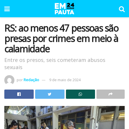
RS: ao menos 47 pessoas são
presas por crimes em meio à
calamidade
Entre os presos, seis cometeram abusos
sexuais
por
Redação
9 de maio de 2024