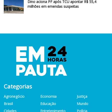
Dino aciona PF após TCU apontar R$ 55,4
milhões em emendas suspeitas
Categorias
Agronegócio
Economia
Justiça
Brasil
Educação
Mundo
Cidades
Entretenimento
Polícia