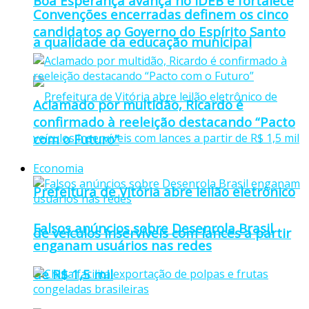
Boa Esperança avança no IDEB e fortalece
Convenções encerradas definem os cinco
candidatos ao Governo do Espírito Santo
a qualidade da educação municipal
Aclamado por multidão, Ricardo é
confirmado à reeleição destacando “Pacto
com o Futuro”
Economia
Prefeitura de Vitória abre leilão eletrônico
Falsos anúncios sobre Desenrola Brasil
de veículos inservíveis com lances a partir
enganam usuários nas redes
de R$ 1,5 mil