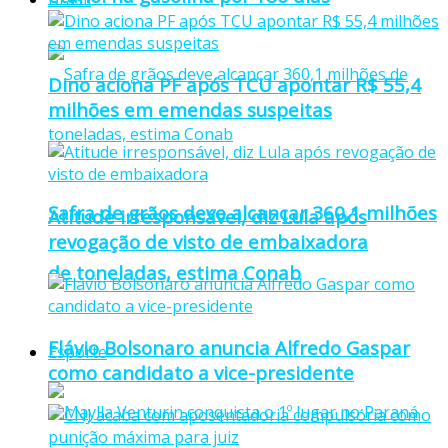
Dino aciona PF após TCU apontar R$ 55,4
milhões em emendas suspeitas
Safra de grãos deve alcançar 360,1 milhões
Atitude irresponsável, diz Lula após
revogação de visto de embaixadora
de toneladas, estima Conab
Flávio Bolsonaro anuncia Alfredo Gaspar
Esporte
como candidato a vice-presidente