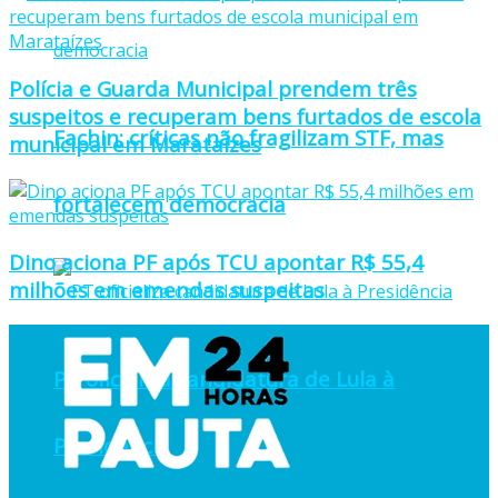
Polícia e Guarda Municipal prendem três
suspeitos e recuperam bens furtados de escola
Fachin: críticas não fragilizam STF, mas
municipal em Marataízes
fortalecem democracia
Dino aciona PF após TCU apontar R$ 55,4
milhões em emendas suspeitas
PT oficializa candidatura de Lula à
Presidência