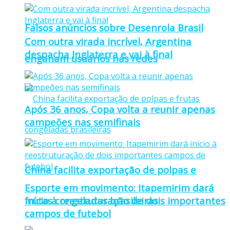
Falsos anúncios sobre Desenrola Brasil
Com outra virada incrível, Argentina
despacha Inglaterra e vai à final
enganam usuários nas redes
Após 36 anos, Copa volta a reunir apenas
campeões nas semifinais
China facilita exportação de polpas e
Esporte em movimento: Itapemirim dará
frutas congeladas brasileiras
início à reestruturação de dois importantes
campos de futebol