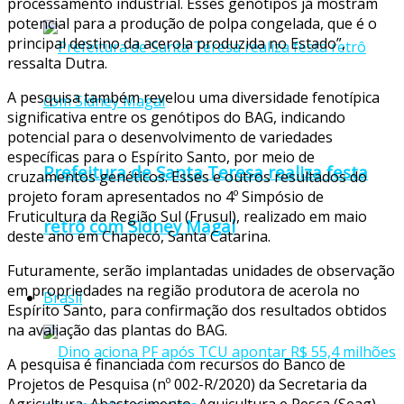
processamento industrial. Esses genótipos já mostram
potencial para a produção de polpa congelada, que é o
principal destino da acerola produzida no Estado”,
ressalta Dutra.
A pesquisa também revelou uma diversidade fenotípica
significativa entre os genótipos do BAG, indicando
potencial para o desenvolvimento de variedades
específicas para o Espírito Santo, por meio de
Prefeitura de Santa Teresa realiza festa
cruzamentos genéticos. Esses e outros resultados do
projeto foram apresentados no 4º Simpósio de
Fruticultura da Região Sul (Frusul), realizado em maio
retrô com Sidney Magal
deste ano em Chapecó, Santa Catarina.
Futuramente, serão implantadas unidades de observação
em propriedades na região produtora de acerola no
Brasil
Espírito Santo, para confirmação dos resultados obtidos
na avaliação das plantas do BAG.
A pesquisa é financiada com recursos do Banco de
Projetos de Pesquisa (nº 002-R/2020) da Secretaria da