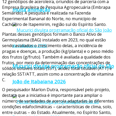
12 genótipos de aceroleira, oriundos de parceria com a
Empresa Brasileira de Pesquisa Agropecuária (Embrapa
muita animação
Semiárido). A pesquisa é realizada na Fazenda
Experimental Bananal do Norte, no município de
Cachoeiro de Itapemirim, região sul do Espírito Santo.
Plantas desses genótipos formam o Banco Ativo de
Germoplasma (BAG) instalado em 2023, no qual estão
sendo avaliados o crescimento delas, a incidência de
pragas e doenças, a produção (kg/planta) e o peso médio
dos frutos (g/fruto). Também é avaliada a qualidade dos
frutos, por meio da determinação das concentrações de
Mucurici divulga programação oficial do São
sólidos solúveis totais (SST), acidez total titulável (ATT) e
relação SST/ATT, assim como a concentração de vitamina
C.
João de Itabaiana 2026
O pesquisador Marlon Dutra, responsável pelo projeto,
destaca que a iniciativa é importante para ampliar o
número de variedades de acerola adaptadas às diferentes
condições edafoclimáticas – características de clima, solo,
entre outras – do Estado. Atualmente, no Espírito Santo,