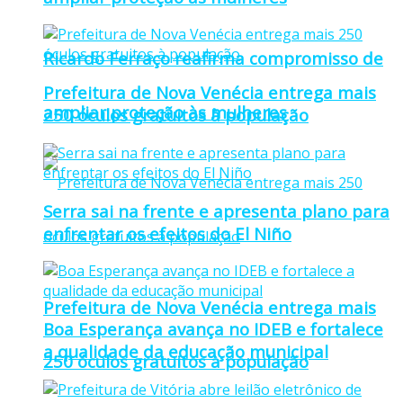
Ricardo Ferraço reafirma compromisso de
Prefeitura de Nova Venécia entrega mais
ampliar proteção às mulheres
250 óculos gratuitos à população
Serra sai na frente e apresenta plano para
enfrentar os efeitos do El Niño
Prefeitura de Nova Venécia entrega mais
Boa Esperança avança no IDEB e fortalece
a qualidade da educação municipal
250 óculos gratuitos à população