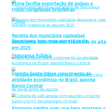
China facilita exportação de polpas e
frutas congeladas brasileiras
Receita dos municípios capixabas
Sooretama tem novo secretário de
desacelera, mas mantém trajetória de alta
em 2025
Segurança Pública
Espírito Santo lidera crescimento da
atividade econômica no Brasil, aponta
Banco Central
Proposta inédita quer que bets mostrem o