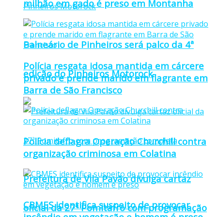
milhão em gado é preso em Montanha
Balneário de Pinheiros será palco da 4ª
Polícia resgata idosa mantida em cárcere
edição do Pinheiros Motorock
privado e prende marido em flagrante em
Barra de São Francisco
Polícia deflagra Operação Churchill contra
organização criminosa em Colatina
Prefeitura de Vila Pavão divulga cartaz
CBMES identifica suspeito de provocar
oficial da 27ª Pomitafro com programação
incêndio em vegetação e homem é preso