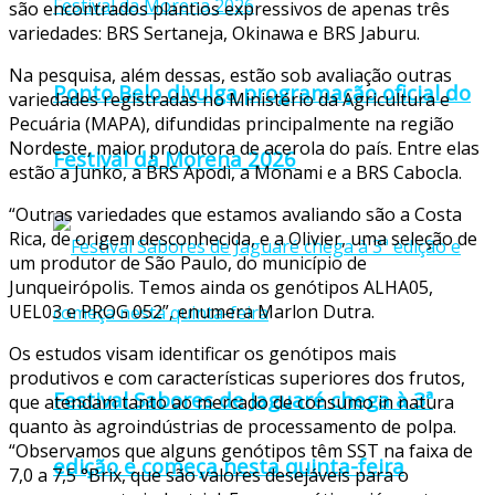
são encontrados plantios expressivos de apenas três
variedades: BRS Sertaneja, Okinawa e BRS Jaburu.
Na pesquisa, além dessas, estão sob avaliação outras
Ponto Belo divulga programação oficial do
variedades registradas no Ministério da Agricultura e
Pecuária (MAPA), difundidas principalmente na região
Nordeste, maior produtora de acerola do país. Entre elas
Festival da Morena 2026
estão a Junko, a BRS Apodi, a Monami e a BRS Cabocla.
“Outras variedades que estamos avaliando são a Costa
Rica, de origem desconhecida, e a Olivier, uma seleção de
um produtor de São Paulo, do município de
Junqueirópolis. Temos ainda os genótipos ALHA05,
UEL03 e PROG 052”, enumera Marlon Dutra.
Os estudos visam identificar os genótipos mais
produtivos e com características superiores dos frutos,
Festival Sabores de Jaguaré chega à 3ª
que atendam tanto ao mercado de consumo in natura
quanto às agroindústrias de processamento de polpa.
“Observamos que alguns genótipos têm SST na faixa de
edição e começa nesta quinta-feira
7,0 a 7,5 °Brix, que são valores desejáveis para o