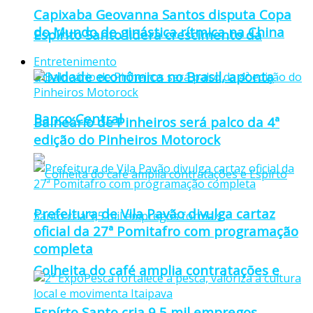
Capixaba Geovanna Santos disputa Copa
do Mundo de ginástica rítmica na China
Espírito Santo lidera crescimento da
Entretenimento
atividade econômica no Brasil, aponta
Banco Central
Balneário de Pinheiros será palco da 4ª
edição do Pinheiros Motorock
Prefeitura de Vila Pavão divulga cartaz
oficial da 27ª Pomitafro com programação
completa
Colheita do café amplia contratações e
Espírto Santo cria 9,5 mil empregos