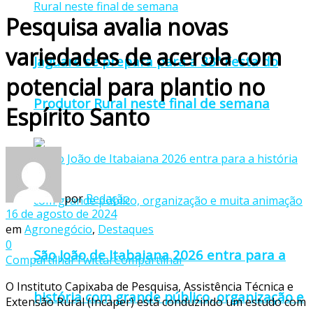
Pesquisa avalia novas
variedades de acerola com
Jaguaré se prepara para a 33ª Festa do
potencial para plantio no
Produtor Rural neste final de semana
Espírito Santo
por
Redação
16 de agosto de 2024
em
Agronegócio
,
Destaques
0
São João de Itabaiana 2026 entra para a
Compartilhar
Twittar
Compartilhar
O Instituto Capixaba de Pesquisa, Assistência Técnica e
história com grande público, organização e
Extensão Rural (Incaper) está conduzindo um estudo com