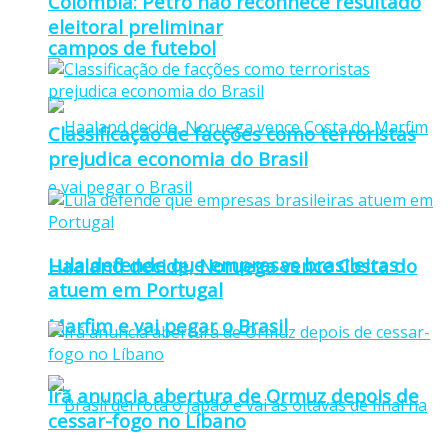
Colômbia: Petro não reconhece resultado
eleitoral preliminar
campos de futebol
Classificação de facções como terroristas
prejudica economia do Brasil
Lula defende que empresas brasileiras
Haaland decide, Noruega vence Costa do
atuem em Portugal
Marfim e vai pegar o Brasil
Irã anuncia abertura de Ormuz depois de
cessar-fogo no Líbano