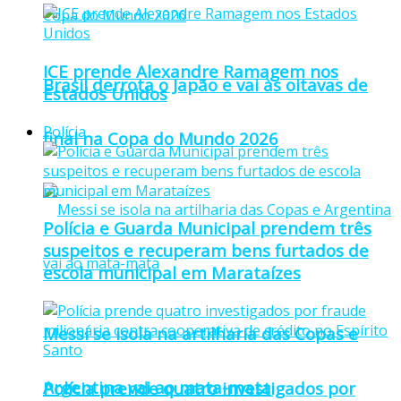
ICE prende Alexandre Ramagem nos
Brasil derrota o Japão e vai às oitavas de
Estados Unidos
Polícia
final na Copa do Mundo 2026
Polícia e Guarda Municipal prendem três
suspeitos e recuperam bens furtados de
escola municipal em Marataízes
Messi se isola na artilharia das Copas e
Argentina vai ao mata-mata
Polícia prende quatro investigados por