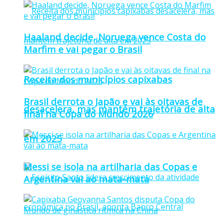
Haaland decide, Noruega vence Costa do
Marfim e vai pegar o Brasil
Receita dos municípios capixabas
Brasil derrota o Japão e vai às oitavas de
desacelera, mas mantém trajetória de alta
final na Copa do Mundo 2026
em 2025
Messi se isola na artilharia das Copas e
Argentina vai ao mata-mata