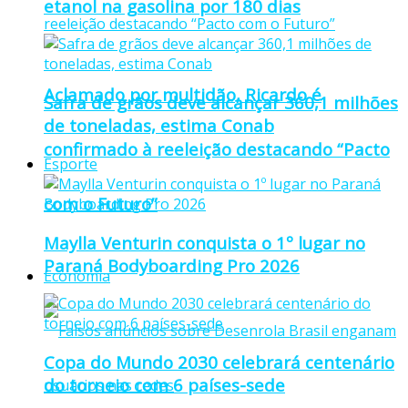
etanol na gasolina por 180 dias
Aclamado por multidão, Ricardo é
Safra de grãos deve alcançar 360,1 milhões
de toneladas, estima Conab
confirmado à reeleição destacando “Pacto
Esporte
com o Futuro”
Maylla Venturin conquista o 1º lugar no
Paraná Bodyboarding Pro 2026
Economia
Copa do Mundo 2030 celebrará centenário
do torneio com 6 países-sede