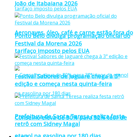
João de Itabaiana 2026
Aeronaves, óleo, café e carne estão fora do
Ponto Belo divulga programação oficial do
Festival da Morena 2026
tarifaço imposto pelos EUA
Festival Sabores de Jaguaré chega à 3ª
edição e começa nesta quinta-feira
Prefeitura de Santa Teresa realiza festa
Conselho eleva de 30% para 32% teor de
retrô com Sidney Magal
etanol na gasolina por 180 dias
Brasil