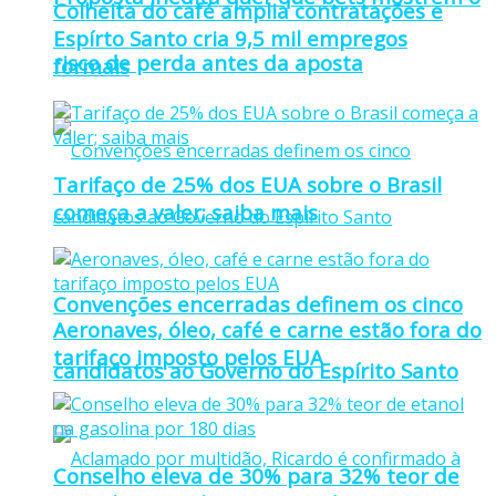
Colheita do café amplia contratações e
Espírto Santo cria 9,5 mil empregos
risco de perda antes da aposta
formais
Tarifaço de 25% dos EUA sobre o Brasil
começa a valer; saiba mais
Convenções encerradas definem os cinco
Aeronaves, óleo, café e carne estão fora do
tarifaço imposto pelos EUA
candidatos ao Governo do Espírito Santo
Conselho eleva de 30% para 32% teor de