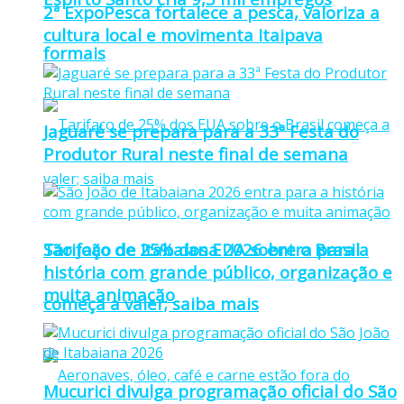
2ª ExpoPesca fortalece a pesca, valoriza a
cultura local e movimenta Itaipava
formais
Jaguaré se prepara para a 33ª Festa do
Produtor Rural neste final de semana
Tarifaço de 25% dos EUA sobre o Brasil
São João de Itabaiana 2026 entra para a
história com grande público, organização e
muita animação
começa a valer; saiba mais
Mucurici divulga programação oficial do São