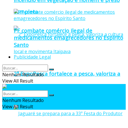
completa
PF combate comércio ilegal de
medicamentos emagrecedores no Espírito
Santo
Publicidade Legal
2ª ExpoPesca fortalece a pesca, valoriza a
Nenhum Resultado
View All Result
cultura local e movimenta Itaipava
Nenhum Resultado
View All Result