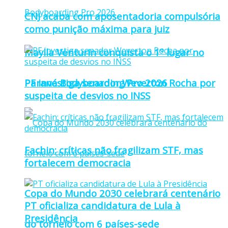
CNJ acaba com aposentadoria compulsória
como punição máxima para juiz
Maylla Venturin conquista o 1º lugar no
Paraná Bodyboarding Pro 2026
PF investiga senador Weverton Rocha por
suspeita de desvios no INSS
Fachin: críticas não fragilizam STF, mas
fortalecem democracia
Copa do Mundo 2030 celebrará centenário
PT oficializa candidatura de Lula à
Presidência
do torneio com 6 países-sede