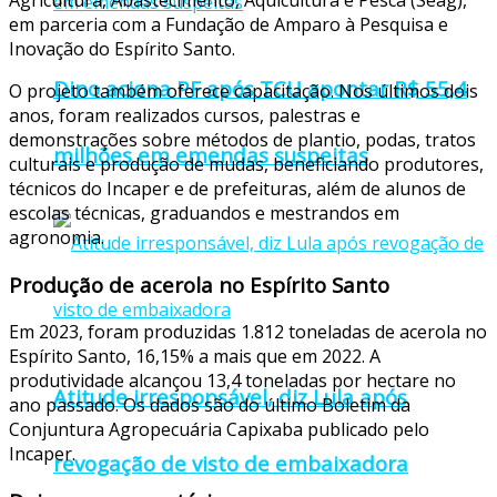
Agricultura, Abastecimento, Aquicultura e Pesca (Seag),
em parceria com a Fundação de Amparo à Pesquisa e
Inovação do Espírito Santo.
Dino aciona PF após TCU apontar R$ 55,4
O projeto também oferece capacitação. Nos últimos dois
anos, foram realizados cursos, palestras e
demonstrações sobre métodos de plantio, podas, tratos
milhões em emendas suspeitas
culturais e produção de mudas, beneficiando produtores,
técnicos do Incaper e de prefeituras, além de alunos de
escolas técnicas, graduandos e mestrandos em
agronomia.
Produção de acerola no Espírito Santo
Em 2023, foram produzidas 1.812 toneladas de acerola no
Espírito Santo, 16,15% a mais que em 2022. A
produtividade alcançou 13,4 toneladas por hectare no
Atitude irresponsável, diz Lula após
ano passado. Os dados são do último Boletim da
Conjuntura Agropecuária Capixaba publicado pelo
Incaper.
revogação de visto de embaixadora