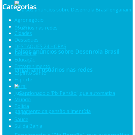
Categorias
Agronegócio
Brasil
Cidades
Destaques
DESTAQUES 24 HORAS
Falsos anúncios sobre Desenrola Brasil
Economia
Educação
Entretenimento
enganam usuários nas redes
Espiríto Santo
Esporte
Geral
Justiça
Mundo
Polícia
Política
Saúde
Sul da Bahia
Sancionado o ‘Pix Pensão’, que automatiza