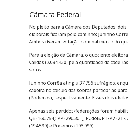
Câmara Federal
No pleito para a Câmara dos Deputados, dois 
eleitorais ficaram pelo caminho: Juninho Corrê
Ambos tiveram votação nominal menor do que
Para a eleição da Câmara, o quociente eleitoral
válidos (2.084.430) pela quantidade de cadeira
votos.
Juninho Corrêa atingiu 37.756 sufrágios, enq
cadeira no cálculo das sobras partidárias para
(Podemos), respectivamente. Esses dois eleito
Apenas seis partidos/federações foram habili
QE (166.754): PP (296.301), PCdoB/PT/PV (217.7
(194.539) e Podemos (193.999).