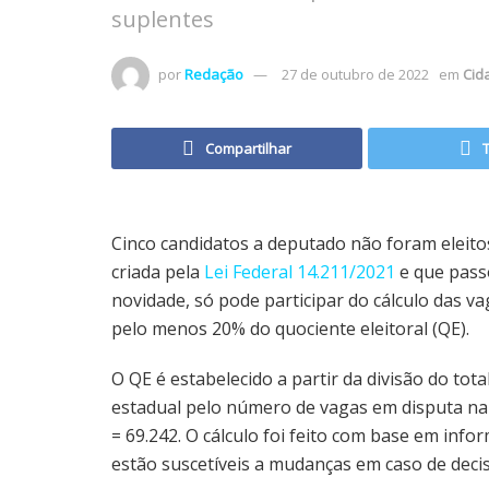
suplentes
por
Redação
27 de outubro de 2022
em
Cid
Compartilhar
Cinco candidatos a deputado não foram eleito
criada pela
Lei Federal 14.211/2021
e que passo
novidade, só pode participar do cálculo das v
pelo menos 20% do quociente eleitoral (QE).
O QE é estabelecido a partir da divisão do tot
estadual pelo número de vagas em disputa na A
= 69.242. O cálculo foi feito com base em info
estão suscetíveis a mudanças em caso de decisõ