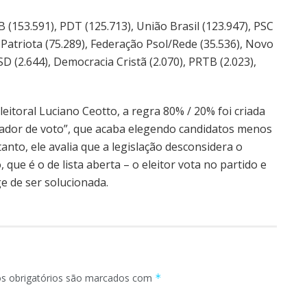
 (153.591), PDT (125.713), União Brasil (123.947), PSC
 Patriota (75.289), Federação Psol/Rede (35.536), Novo
PSD (2.644), Democracia Cristã (2.070), PRTB (2.023),
eitoral Luciano Ceotto, a regra 80% / 20% foi criada
xador de voto”, que acaba elegendo candidatos menos
tanto, ele avalia que a legislação desconsidera o
 que é o de lista aberta – o eleitor vota no partido e
ge de ser solucionada.
 obrigatórios são marcados com
*