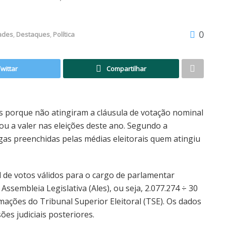
0
ades
,
Destaques
,
Política
Twittar
Compartilhar
s porque não atingiram a cláusula de votação nominal
u a valer nas eleições deste ano. Segundo a
agas preenchidas pelas médias eleitorais quem atingiu
al de votos válidos para o cargo de parlamentar
ssembleia Legislativa (Ales), ou seja, 2.077.274 ÷ 30
rmações do Tribunal Superior Eleitoral (TSE). Os dados
es judiciais posteriores.