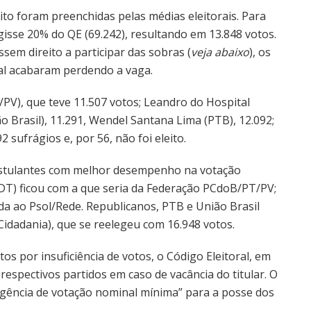
ito foram preenchidas pelas médias eleitorais. Para
gisse 20% do QE (69.242), resultando em 13.848 votos.
sem direito a participar das sobras (
veja abaixo
), os
al acabaram perdendo a vaga.
PV), que teve 11.507 votos; Leandro do Hospital
o Brasil), 11.291, Wendel Santana Lima (PTB), 12.092;
 sufrágios e, por 56, não foi eleito.
ostulantes com melhor desempenho na votação
DT) ficou com a que seria da Federação PCdoB/PT/PV;
ada ao Psol/Rede. Republicanos, PTB e União Brasil
Cidadania), que se reelegeu com 16.948 votos.
s por insuficiência de votos, o Código Eleitoral, em
 respectivos partidos em caso de vacância do titular. O
xigência de votação nominal mínima” para a posse dos