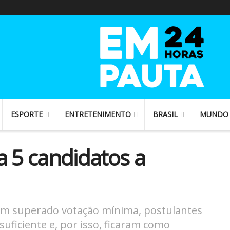
ESPORTE
ENTRETENIMENTO
BRASIL
MUNDO
a 5 candidatos a
am superado votação mínima, postulantes
uficiente e, por isso, ficaram como