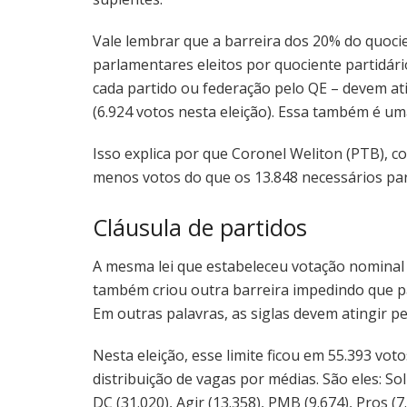
Vale lembrar que a barreira dos 20% do quocien
parlamentares eleitos por quociente partidário
cada partido ou federação pelo QE – devem at
(6.924 votos nesta eleição). Essa também é um
Isso explica por que Coronel Weliton (PTB), 
menos votos do que os 13.848 necessários par
Cláusula de partidos
A mesma lei que estabeleceu votação nominal 
também criou outra barreira impedindo que pa
Em outras palavras, as siglas devem atingir p
Nesta eleição, esse limite ficou em 55.393 vot
distribuição de vagas por médias. São eles: So
DC (31.020), Agir (13.358), PMB (9.674), Pros (7