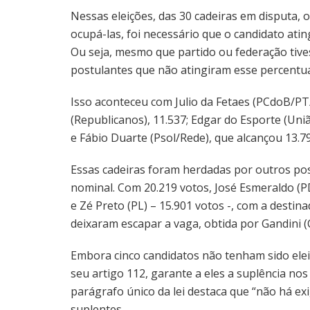
Nessas eleições, das 30 cadeiras em disputa, o
ocupá-las, foi necessário que o candidato atin
Ou seja, mesmo que partido ou federação tives
postulantes que não atingiram esse percentu
Isso aconteceu com Julio da Fetaes (PCdoB/PT/
(Republicanos), 11.537; Edgar do Esporte (Uniã
e Fábio Duarte (Psol/Rede), que alcançou 13.792
Essas cadeiras foram herdadas por outros p
nominal. Com 20.219 votos, José Esmeraldo (P
e Zé Preto (PL) – 15.901 votos -, com a destin
deixaram escapar a vaga, obtida por Gandini (
Embora cinco candidatos não tenham sido eleito
seu artigo 112, garante a eles a suplência nos
parágrafo único da lei destaca que “não há e
suplentes.