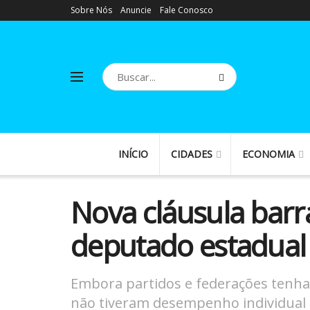
Sobre Nós
Anuncie
Fale Conosco
INÍCIO
CIDADES
ECONOMIA
Nova cláusula barr
deputado estadual
Embora partidos e federações tenh
não tiveram desempenho individual s