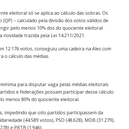
te eleitoral só se aplica ao cálculo das sobras. Os
 (QP) – calculado pela divisão dos votos válidos de
ingir pelo menos 10% dos do quociente eleitoral
a novidade trazida pela Lei 14.211/2021.
com 12.176 votos, conseguiu uma cadeira na Ales com
a o cálculo das médias.
mínima para disputar vaga pelas médias eleitorais
rtidos e federações possam participar desse cálculo.
elo menos 80% do quociente eleitoral.
os, impedindo que oito partidos participassem da
lidariedade (44.589 votos), PSD (48.628), MDB (31.279),
.278) e PRTB (1.946).