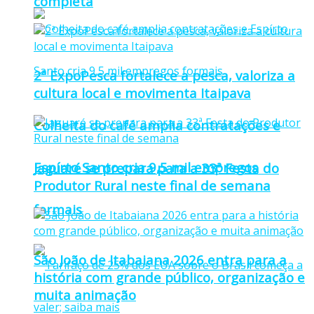
completa
2ª ExpoPesca fortalece a pesca, valoriza a
cultura local e movimenta Itaipava
Colheita do café amplia contratações e
Espírto Santo cria 9,5 mil empregos
Jaguaré se prepara para a 33ª Festa do
Produtor Rural neste final de semana
formais
São João de Itabaiana 2026 entra para a
história com grande público, organização e
muita animação