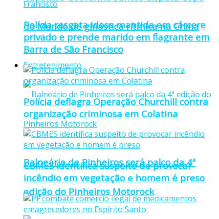
Polícia resgata idosa mantida em cárcere
do Mundo de ginástica rítmica na China
privado e prende marido em flagrante em
Barra de São Francisco
Entretenimento
Polícia deflagra Operação Churchill contra
organização criminosa em Colatina
Balneário de Pinheiros será palco da 4ª
CBMES identifica suspeito de provocar
incêndio em vegetação e homem é preso
edição do Pinheiros Motorock