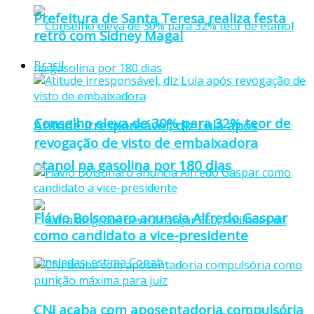
Prefeitura de Santa Teresa realiza festa
retrô com Sidney Magal
Brasil
Conselho eleva de 30% para 32% teor de
Atitude irresponsável, diz Lula após
revogação de visto de embaixadora
etanol na gasolina por 180 dias
Flávio Bolsonaro anuncia Alfredo Gaspar
como candidato a vice-presidente
CNJ acaba com aposentadoria compulsória