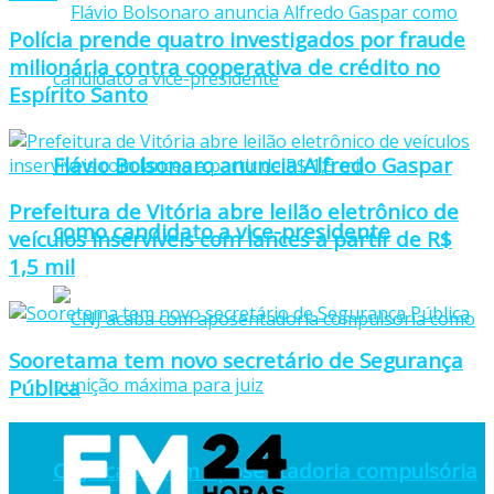
Polícia prende quatro investigados por fraude
milionária contra cooperativa de crédito no
Espírito Santo
Flávio Bolsonaro anuncia Alfredo Gaspar
Prefeitura de Vitória abre leilão eletrônico de
como candidato a vice-presidente
veículos inservíveis com lances a partir de R$
1,5 mil
Sooretama tem novo secretário de Segurança
Pública
CNJ acaba com aposentadoria compulsória