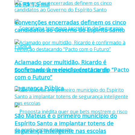
de R$ 1,5 mil
Convenções encerradas definem os cinco
candidatos ao Governo do Espírito Santo
Aclamado por multidão, Ricardo é
confirmado à reeleição destacando “Pacto
Sooretama tem novo secretário de
com o Futuro”
Segurança Pública
São Mateus é o primeiro município do
Espírito Santo a implantar totens de
segurança inteligente nas escolas