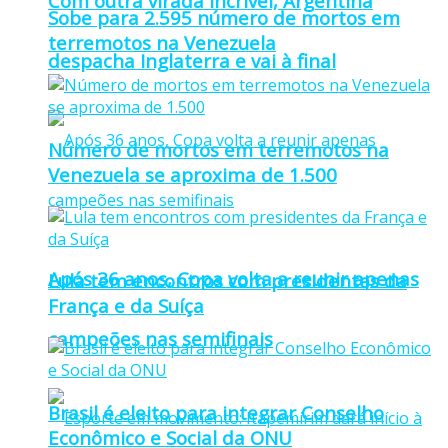
Com outra virada incrível, Argentina
Sobe para 2.595 número de mortos em
terremotos na Venezuela
despacha Inglaterra e vai à final
Número de mortos em terremotos na
Venezuela se aproxima de 1.500
Após 36 anos, Copa volta a reunir apenas
Lula tem encontros com presidentes da
França e da Suíça
campeões nas semifinais
Brasil é eleito para integrar Conselho
Econômico e Social da ONU