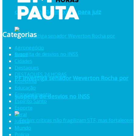
como punição máxima para juiz
Categorias
Agronegócio
Brasil
Cidades
Destaques
DESTAQUES 24 HORAS
PF investiga senador Weverton Rocha por
Economia
Educação
Entretenimento
suspeita de desvios no INSS
Espiríto Santo
Esporte
Geral
Justiça
Mundo
Polícia