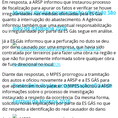
‌Em resposta, a ARSP informou que instaurou processo
de fiscalização para apurar os fatos e verificar se houve
Mucurici divulga programação oficial do São
irregularidades nas medidas efetuadas pela ES Gás
quanto à interrupção do abastecimento. A Agência
informou também que uma eventual responsabilização
João de Itabaiana 2026
ou irregularidade por parte da ES Gás segue em análise.
‌Já a ES Gás informou que a perfuração no duto se deu
por dano causado por uma empresa, que havia sido
contratada por terceiros para fazer uma obra na região e
que não foi previamente informada sobre qualquer obra
de furo direcional no local.
‌Diante das respostas, o MPES prorrogou a tramitação
dos autos e oficiou novamente a ARSP e a ES GÁS para
Ponto Belo divulga programação oficial do
que apresentem novo parecer. O MPES solicitou à ARSP
informações sobre o processo de investigação
instaurado a respeito da ocorrência. Da mesma forma,
Festival da Morena 2026
solicitou novas explicações por parte da ES GÁS no que
diz respeito a identificação do real causador do dano.