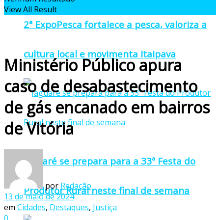
View All Result
2ª ExpoPesca fortalece a pesca, valoriza a
cultura local e movimenta Itaipava
Ministério Público apura
caso de desabastecimento
de gás encanado em bairros
de Vitória
Jaguaré se prepara para a 33ª Festa do
por
Redação
Produtor Rural neste final de semana
13 de maio de 2024
em
Cidades
,
Destaques
,
Justiça
0