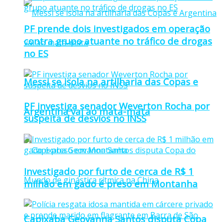
PF prende dois investigados em operação
contra grupo atuante no tráfico de drogas
no ES
Messi se isola na artilharia das Copas e
PF investiga senador Weverton Rocha por
Argentina vai ao mata-mata
suspeita de desvios no INSS
Investigado por furto de cerca de R$ 1
milhão em gado é preso em Montanha
Capixaba Geovanna Santos disputa Copa