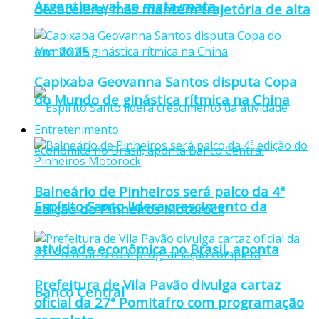
Argentina vai ao mata-mata
desacelera, mas mantém trajetória de alta
em 2025
Capixaba Geovanna Santos disputa Copa
do Mundo de ginástica rítmica na China
Entretenimento
Balneário de Pinheiros será palco da 4ª
Espírito Santo lidera crescimento da
edição do Pinheiros Motorock
atividade econômica no Brasil, aponta
Prefeitura de Vila Pavão divulga cartaz
Banco Central
oficial da 27ª Pomitafro com programação