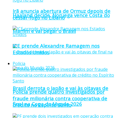
Irã anuncia abertura de Ormuz depois de
Haaland decide, Noruega vence Costa do
cessar-fogo no Líbano
Marfim e vai pegar o Brasil
ICE prende Alexandre Ramagem nos
Estados Unidos
Polícia
Brasil derrota o Japão e vai às oitavas de
Polícia prende quatro investigados por
fraude milionária contra cooperativa de
final na Copa do Mundo 2026
crédito no Espírito Santo