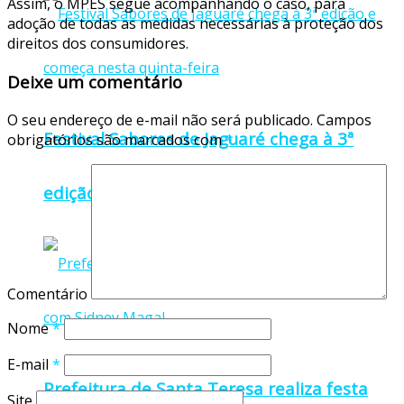
‌Assim, o MPES segue acompanhando o caso, para
adoção de todas as medidas necessárias à proteção dos
direitos dos consumidores.
Deixe um comentário
O seu endereço de e-mail não será publicado.
Campos
Festival Sabores de Jaguaré chega à 3ª
obrigatórios são marcados com
*
edição e começa nesta quinta-feira
Comentário
Nome
*
E-mail
*
Prefeitura de Santa Teresa realiza festa
Site