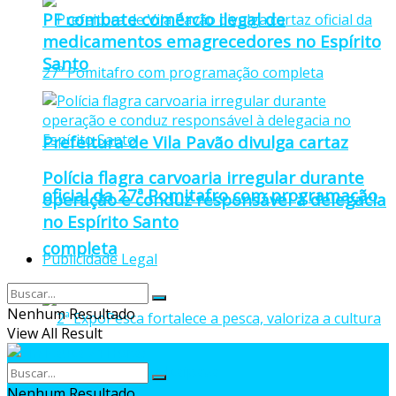
PF combate comércio ilegal de
medicamentos emagrecedores no Espírito
Santo
Prefeitura de Vila Pavão divulga cartaz
Polícia flagra carvoaria irregular durante
oficial da 27ª Pomitafro com programação
operação e conduz responsável à delegacia
no Espírito Santo
completa
Publicidade Legal
Nenhum Resultado
View All Result
Nenhum Resultado