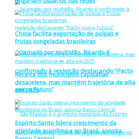
enganam usuários nas redes
China facilita exportação de polpas e
frutas congeladas brasileiras
Aclamado por multidão, Ricardo é
confirmado à reeleição destacando “Pacto
Receita dos municípios capixabas
desacelera, mas mantém trajetória de alta
com o Futuro”
em 2025
Espírito Santo lidera crescimento da
atividade econômica no Brasil, aponta
Banco Central