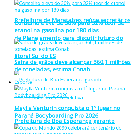
Prefeitura de Marataízes reúne secretários
Conselho eleva de 30% para 32% teor de
etanol na gasolina por 180 dias
de Planejamento para discutir futuro do
litoral Sul do ES
Safra de grãos deve alcançar 360,1 milhões
de toneladas, estima Conab
Esporte
Maylla Venturin conquista o 1º lugar no
Paraná Bodyboarding Pro 2026
Prefeitura de Boa Esperança garante