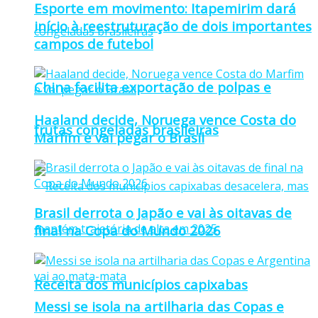
Esporte em movimento: Itapemirim dará
início à reestruturação de dois importantes
campos de futebol
China facilita exportação de polpas e
Haaland decide, Noruega vence Costa do
frutas congeladas brasileiras
Marfim e vai pegar o Brasil
Brasil derrota o Japão e vai às oitavas de
final na Copa do Mundo 2026
Receita dos municípios capixabas
Messi se isola na artilharia das Copas e