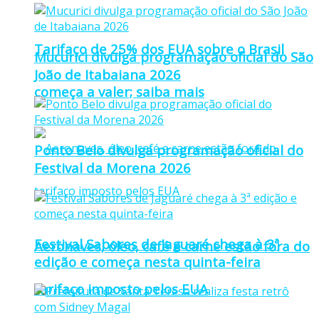
Tarifaço de 25% dos EUA sobre o Brasil
Mucurici divulga programação oficial do São
João de Itabaiana 2026
começa a valer; saiba mais
Ponto Belo divulga programação oficial do
Festival da Morena 2026
Festival Sabores de Jaguaré chega à 3ª
Aeronaves, óleo, café e carne estão fora do
edição e começa nesta quinta-feira
tarifaço imposto pelos EUA