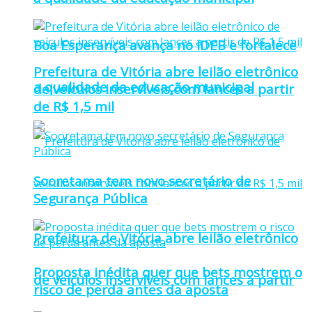
Boa Esperança avança no IDEB e fortalece
Prefeitura de Vitória abre leilão eletrônico
a qualidade da educação municipal
de veículos inservíveis com lances a partir
de R$ 1,5 mil
Sooretama tem novo secretário de
Segurança Pública
Prefeitura de Vitória abre leilão eletrônico
Proposta inédita quer que bets mostrem o
de veículos inservíveis com lances a partir
risco de perda antes da aposta