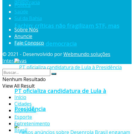
Política
Saúde
Sul da Bahia
Fachin: críticas não fragilizam STF, mas
Sobre Nós
Anuncie
Fale Conosco
fortalecem democracia
© 2021 - Desenvolvido por
Webmundo soluções
Interativas
Nenhum Resultado
View All Result
PT oficializa candidatura de Lula à
Início
Cidades
Presidência
Economia
Esporte
Entretenimento
Brasil