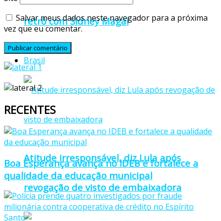
Salvar meus dados neste navegador para a próxima
retrô com Sidney Magal
vez que eu comentar.
Brasil
RECENTES
Atitude irresponsável, diz Lula após
Boa Esperança avança no IDEB e fortalece a
qualidade da educação municipal
revogação de visto de embaixadora