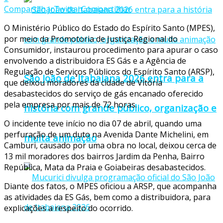
Compartilhar
Twittar
Compartilhar
O Ministério Público do Estado do Espírito Santo (MPES),
por meio da Promotoria de Justiça Regional do
Consumidor, instaurou procedimento para apurar o caso
envolvendo a distribuidora ES Gás e a Agência de
Regulação de Serviços Públicos do Espírito Santo (ARSP),
São João de Itabaiana 2026 entra para a
que deixou moradores da cidade de Vitória
desabastecidos do serviço de gás encanado oferecido
pela empresa por mais de 72 horas.
história com grande público, organização e
‌O incidente teve início no dia 07 de abril, quando uma
perfuração de um duto na Avenida Dante Michelini, em
muita animação
Camburi, causado por uma obra no local, deixou cerca de
13 mil moradores dos bairros Jardim da Penha, Bairro
República, Mata da Praia e Goiabeiras desabastecidos.
‌Diante dos fatos, o MPES oficiou a ARSP, que acompanha
as atividades da ES Gás, bem como a distribuidora, para
explicações a respeito do ocorrido.