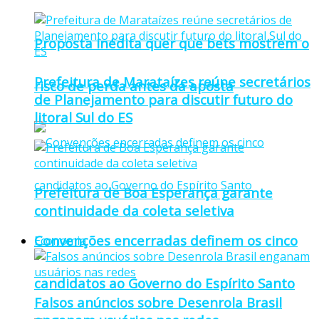
Proposta inédita quer que bets mostrem o
Prefeitura de Marataízes reúne secretários
risco de perda antes da aposta
de Planejamento para discutir futuro do
litoral Sul do ES
Prefeitura de Boa Esperança garante
continuidade da coleta seletiva
Convenções encerradas definem os cinco
Economia
candidatos ao Governo do Espírito Santo
Falsos anúncios sobre Desenrola Brasil