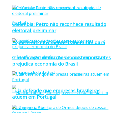
Colômbia: Petro não reconhece resultado
eleitoral preliminar
Esporte em movimento: Itapemirim dará
Classificação de facções como terroristas
início à reestruturação de dois importantes
prejudica economia do Brasil
campos de futebol
Lula defende que empresas brasileiras
atuem em Portugal