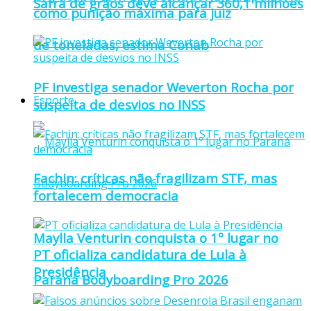
Safra de grãos deve alcançar 360,1 milhões
como punição máxima para juiz
de toneladas, estima Conab
PF investiga senador Weverton Rocha por
Esporte
suspeita de desvios no INSS
Fachin: críticas não fragilizam STF, mas
fortalecem democracia
Maylla Venturin conquista o 1º lugar no
PT oficializa candidatura de Lula à
Presidência
Paraná Bodyboarding Pro 2026