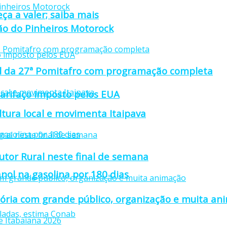
ça a valer; saiba mais
ção do Pinheiros Motorock
cial da 27ª Pomitafro com programação completa
tarifaço imposto pelos EUA
ultura local e movimenta Itaipava
utor Rural neste final de semana
nol na gasolina por 180 dias
stória com grande público, organização e muita a