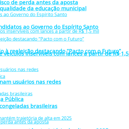
isco de perda antes da aposta
 qualidade da educação municipal
didatos ao Governo do Espírito Santo
o à reeleição destacando “Pacto com o Futuro”
e veículos inservíveis com lances a partir de R$ 1,5
anam usuários nas redes
a Pública
 congeladas brasileiras