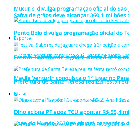
Mucurici divulga programação oficial do São
Safra de grãos deve alcançar 360,1 milhões
Ponto Belo divulga programação oficial do F
Esporte
Festival Sabores de Jaguaré chega à 3ª ediç
Maylla Venturin conquista o 1º lugar no Pa
Prefeitura de Santa Teresa realiza festa re
Brasil
Dino aciona PF após TCU apontar R$ 55,4 m
Copa do Mundo 2030 celebrará centenário d