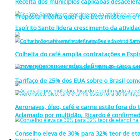
Receita dos municípios capixabas desaceler
Proposta inédita quer que bets mostrem o r
Espírito Santo lidera crescimento da ativid
Colheita do café amplia contratações e Espí
Convenções encerradas definem os cinco can
Tarifaço de 25% dos EUA sobre o Brasil come
Aeronaves, óleo, café e carne estão fora do 
Aclamado por multidão, Ricardo é confirmad
Conselho eleva de 30% para 32% teor de eta
Economia