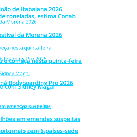
 João de Itabaiana 2026
 de toneladas, estima Conab
estival da Morena 2026
ão e começa nesta quinta-feira
raná Bodyboarding Pro 2026
trô com Sidney Magal
ilhões em emendas suspeitas
o torneio com 6 países-sede