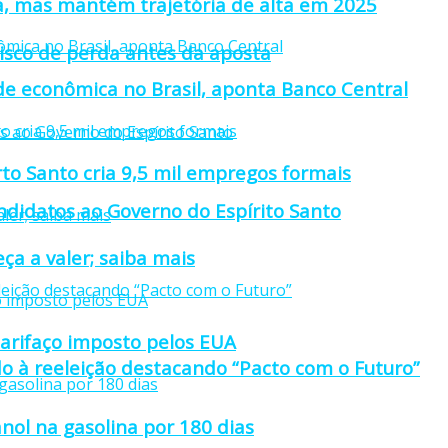
a, mas mantém trajetória de alta em 2025
isco de perda antes da aposta
ade econômica no Brasil, aponta Banco Central
rto Santo cria 9,5 mil empregos formais
didatos ao Governo do Espírito Santo
ça a valer; saiba mais
tarifaço imposto pelos EUA
o à reeleição destacando “Pacto com o Futuro”
nol na gasolina por 180 dias