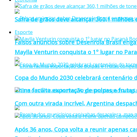
Safra de grãos deve alcançar 360,1 milhões
Esporte
Falsos anúncios sobre Desenrola Brasil eng
Maylla Venturin conquista o 1º lugar no Pa
Copa do Mundo 2030 celebrará centenário d
China facilita exportação de polpas e frutas
Com outra virada incrível, Argentina despacha
Após 36 anos, Copa volta a reunir apenas c