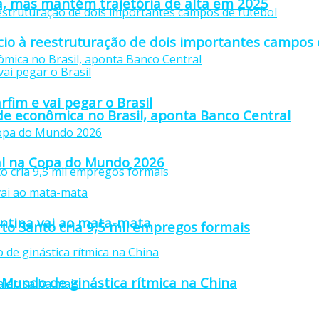
a, mas mantém trajetória de alta em 2025
io à reestruturação de dois importantes campos 
fim e vai pegar o Brasil
ade econômica no Brasil, aponta Banco Central
inal na Copa do Mundo 2026
gentina vai ao mata-mata
rto Santo cria 9,5 mil empregos formais
Mundo de ginástica rítmica na China