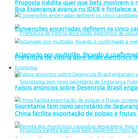
Proposta inédita quer que bets mostrem o r
Boa Esperança avança no IDEB e fortalece a
Convenções encerradas definem os cinco can
Aclamado por multidão, Ricardo é confirmad
Prefeitura de Vitória abre leilão eletrônico d
Economia
Falsos anúncios sobre Desenrola Brasil eng
Sooretama tem novo secretário de Seguranç
China facilita exportação de polpas e frutas