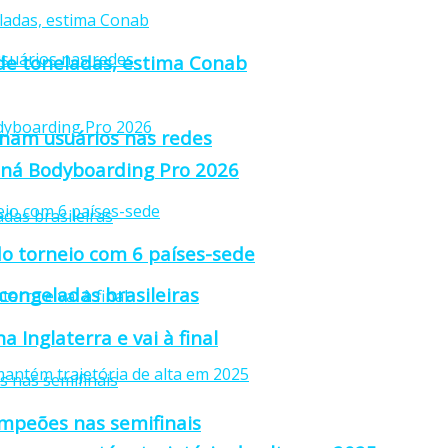
 de toneladas, estima Conab
anam usuários nas redes
raná Bodyboarding Pro 2026
o torneio com 6 países-sede
 congeladas brasileiras
 Inglaterra e vai à final
ampeões nas semifinais