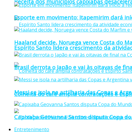
Receita dos municípios capixabas desaceler
Esporte em movimento: Itapemirim dará iníc
Haaland decide, Noruega vence Costa do Mar
Espírito Santo lidera crescimento da ativid
Brasil derrota o Japão e vai às oitavas de f
Messi se isola na artilharia das Copas e Ar
Colheita do café amplia contratações e Espí
Capixaba Geovanna Santos disputa Copa do 
Entretenimento