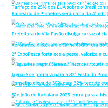
Tarifaço de 25% dos EUA sobre o Brasil come
Balneário de Pinheiros será palco da 4ª edi
Prefeitura de Vila Pavão divulga cartaz ofi
Aeronaves, óleo, café e carne estão fora do 
2ª ExpoPesca fortalece a pesca, valoriza a c
Jaguaré se prepara para a 33ª Festa do Prod
Conselho eleva de 30% para 32% teor de eta
São João de Itabaiana 2026 entra para a hi