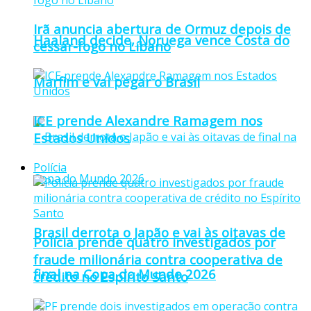
Irã anuncia abertura de Ormuz depois de
Haaland decide, Noruega vence Costa do
cessar-fogo no Líbano
Marfim e vai pegar o Brasil
ICE prende Alexandre Ramagem nos
Estados Unidos
Polícia
Brasil derrota o Japão e vai às oitavas de
Polícia prende quatro investigados por
fraude milionária contra cooperativa de
final na Copa do Mundo 2026
crédito no Espírito Santo