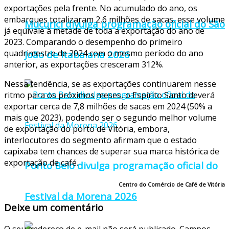
exportações pela frente. No acumulado do ano, os
embarques totalizaram 2,6 milhões de sacas, esse volume
Mucurici divulga programação oficial do São
já equivale à metade de toda a exportação do ano de
2023. Comparando o desempenho do primeiro
quadrimestre de 2024 com o mesmo período do ano
João de Itabaiana 2026
anterior, as exportações cresceram 312%.
Nessa tendência, se as exportações continuarem nesse
ritmo para os próximos meses, o Espírito Santo deverá
exportar cerca de 7,8 milhões de sacas em 2024 (50% a
mais que 2023), podendo ser o segundo melhor volume
de exportação do porto de Vitória, embora,
interlocutores do segmento afirmam que o estado
capixaba tem chances de superar sua marca histórica de
exportação de café.
Ponto Belo divulga programação oficial do
Centro do Comércio de Café de Vitória
Festival da Morena 2026
Deixe um comentário