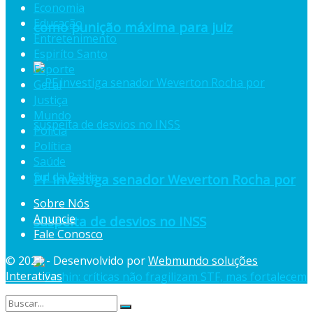
Economia
Educação
como punição máxima para juiz
Entretenimento
Espiríto Santo
Esporte
Geral
Justiça
Mundo
Polícia
Política
Saúde
Sul da Bahia
PF investiga senador Weverton Rocha por
Sobre Nós
Anuncie
suspeita de desvios no INSS
Fale Conosco
© 2021 - Desenvolvido por
Webmundo soluções
Interativas