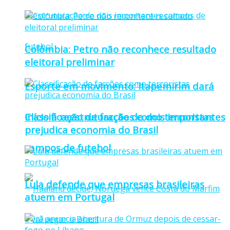
Colômbia: Petro não reconhece resultado
eleitoral preliminar
Esporte em movimento: Itapemirim dará
Classificação de facções como terroristas
início à reestruturação de dois importantes
prejudica economia do Brasil
campos de futebol
Lula defende que empresas brasileiras
atuem em Portugal