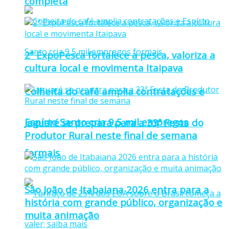
completa
2ª ExpoPesca fortalece a pesca, valoriza a
cultura local e movimenta Itaipava
Colheita do café amplia contratações e
Espírto Santo cria 9,5 mil empregos
Jaguaré se prepara para a 33ª Festa do
Produtor Rural neste final de semana
formais
São João de Itabaiana 2026 entra para a
história com grande público, organização e
muita animação