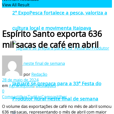
View All Result
2ª ExpoPesca fortalece a pesca, valoriza a
cultura local e movimenta Itaipava
Espírito Santo exporta 636
mil sacas de café em abril
por
Redação
28 de maio de 2024
Jaguaré se prepara para a 33ª Festa do
em
Agronegócio
,
Destaques
0
Compartilhar
Twittar
Compartilhar
Produtor Rural neste final de semana
O volume das exportações de café no mês de abril somou
636 mil sacas, representando o mês de abril com maior