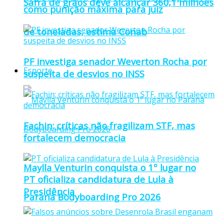
Safra de grãos deve alcançar 360,1 milhões
como punição máxima para juiz
de toneladas, estima Conab
PF investiga senador Weverton Rocha por
Esporte
suspeita de desvios no INSS
Fachin: críticas não fragilizam STF, mas
fortalecem democracia
Maylla Venturin conquista o 1º lugar no
PT oficializa candidatura de Lula à
Presidência
Paraná Bodyboarding Pro 2026