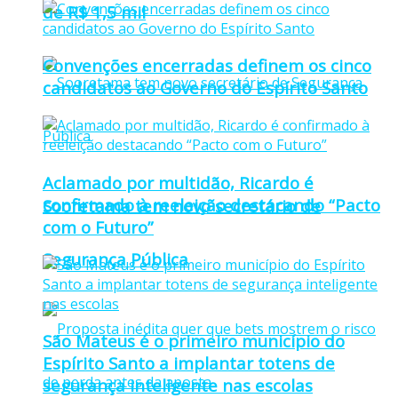
de R$ 1,5 mil
Convenções encerradas definem os cinco
candidatos ao Governo do Espírito Santo
Aclamado por multidão, Ricardo é
confirmado à reeleição destacando “Pacto
Sooretama tem novo secretário de
com o Futuro”
Segurança Pública
São Mateus é o primeiro município do
Espírito Santo a implantar totens de
segurança inteligente nas escolas