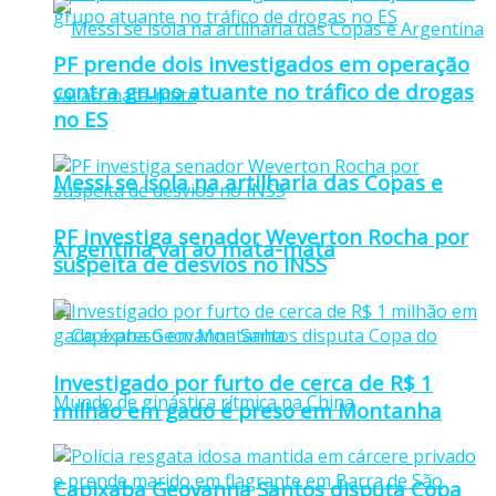
PF prende dois investigados em operação
contra grupo atuante no tráfico de drogas
no ES
Messi se isola na artilharia das Copas e
PF investiga senador Weverton Rocha por
Argentina vai ao mata-mata
suspeita de desvios no INSS
Investigado por furto de cerca de R$ 1
milhão em gado é preso em Montanha
Capixaba Geovanna Santos disputa Copa