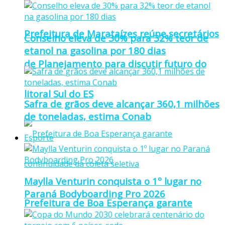
Prefeitura de Marataízes reúne secretários
Conselho eleva de 30% para 32% teor de
etanol na gasolina por 180 dias
de Planejamento para discutir futuro do
litoral Sul do ES
Safra de grãos deve alcançar 360,1 milhões
de toneladas, estima Conab
Esporte
Maylla Venturin conquista o 1º lugar no
Paraná Bodyboarding Pro 2026
Prefeitura de Boa Esperança garante