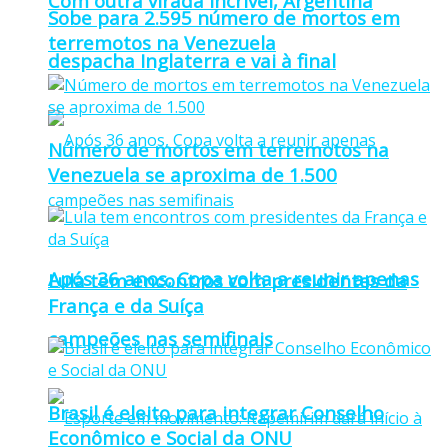
Com outra virada incrível, Argentina
Sobe para 2.595 número de mortos em
terremotos na Venezuela
despacha Inglaterra e vai à final
Número de mortos em terremotos na
Venezuela se aproxima de 1.500
Após 36 anos, Copa volta a reunir apenas
Lula tem encontros com presidentes da
França e da Suíça
campeões nas semifinais
Brasil é eleito para integrar Conselho
Econômico e Social da ONU