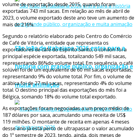
volume de exportação desde 2015, quando foram
exportadas 743 mil sacas. Em relação ao mês de abril de
2023, o volume exportado deste ano teve um aumento de
mais de 216%.
Segundo o relatório elaborado pelo Centro do Comércio
de Café de Vitória, entidade que representa os
São João de Itabaiana 2026 entra para a
exportadores de café do Espírito Santo, o conilon foi a
principal espécie exportada, totalizando 549 mil sacas,
representando 86%do volume total. Em sequência, o café
história com grande público, organização e
solúvel foi de um equivalente de 60 mil sacas exportadas,
representando 9% do volume total. Por fim, o volume de
arábica foi de 27 mil sacas, representando 4% do volume
muita animação
total. O destino principal das exportações do mês foi a
Bélgica, somando 18% do volume total exportado.
As exportações foram negociadas a um preço médio de
187 dólares por saca, acumulando uma receita de US$
119 milhões. O montante de receita em apenas 4 meses
desse ano já está perto de ultrapassar o valor acumulado
do 1º semestre de 2023, tendo, ainda, dois meses de