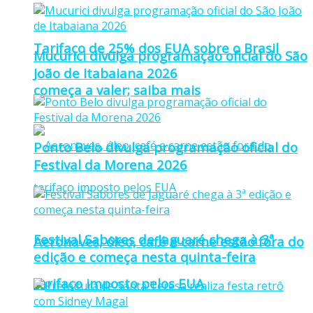
Tarifaço de 25% dos EUA sobre o Brasil
Mucurici divulga programação oficial do São
João de Itabaiana 2026
começa a valer; saiba mais
Ponto Belo divulga programação oficial do
Festival da Morena 2026
Festival Sabores de Jaguaré chega à 3ª
Aeronaves, óleo, café e carne estão fora do
edição e começa nesta quinta-feira
tarifaço imposto pelos EUA