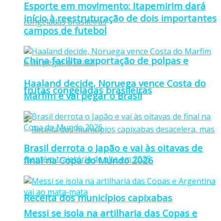
Esporte em movimento: Itapemirim dará
início à reestruturação de dois importantes
campos de futebol
China facilita exportação de polpas e
Haaland decide, Noruega vence Costa do
frutas congeladas brasileiras
Marfim e vai pegar o Brasil
Brasil derrota o Japão e vai às oitavas de
final na Copa do Mundo 2026
Receita dos municípios capixabas
Messi se isola na artilharia das Copas e