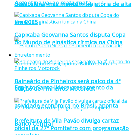
Argentina vai ao mata-mata
desacelera, mas mantém trajetória de alta
em 2025
Capixaba Geovanna Santos disputa Copa
do Mundo de ginástica rítmica na China
Entretenimento
Balneário de Pinheiros será palco da 4ª
Espírito Santo lidera crescimento da
edição do Pinheiros Motorock
atividade econômica no Brasil, aponta
Prefeitura de Vila Pavão divulga cartaz
Banco Central
oficial da 27ª Pomitafro com programação