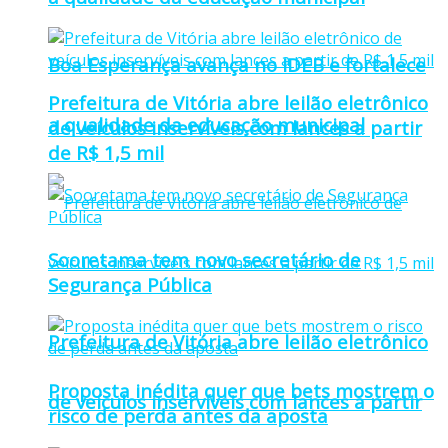
Boa Esperança avança no IDEB e fortalece
Prefeitura de Vitória abre leilão eletrônico
a qualidade da educação municipal
de veículos inservíveis com lances a partir
de R$ 1,5 mil
Sooretama tem novo secretário de
Segurança Pública
Prefeitura de Vitória abre leilão eletrônico
Proposta inédita quer que bets mostrem o
de veículos inservíveis com lances a partir
risco de perda antes da aposta