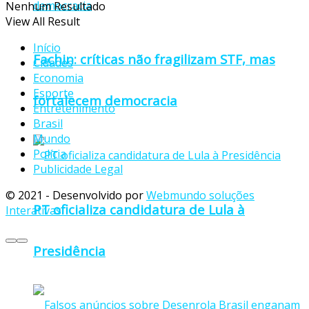
Nenhum Resultado
View All Result
Início
Fachin: críticas não fragilizam STF, mas
Cidades
Economia
Esporte
fortalecem democracia
Entretenimento
Brasil
Mundo
Polícia
Publicidade Legal
© 2021 - Desenvolvido por
Webmundo soluções
PT oficializa candidatura de Lula à
Interativas
Presidência