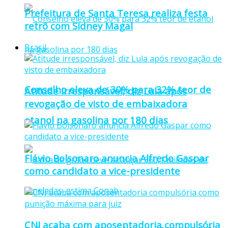
Prefeitura de Santa Teresa realiza festa
retrô com Sidney Magal
Brasil
Conselho eleva de 30% para 32% teor de
Atitude irresponsável, diz Lula após
revogação de visto de embaixadora
etanol na gasolina por 180 dias
Flávio Bolsonaro anuncia Alfredo Gaspar
como candidato a vice-presidente
CNJ acaba com aposentadoria compulsória