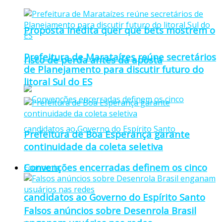
Proposta inédita quer que bets mostrem o
Prefeitura de Marataízes reúne secretários
risco de perda antes da aposta
de Planejamento para discutir futuro do
litoral Sul do ES
Prefeitura de Boa Esperança garante
continuidade da coleta seletiva
Convenções encerradas definem os cinco
Economia
candidatos ao Governo do Espírito Santo
Falsos anúncios sobre Desenrola Brasil