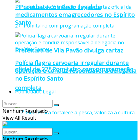
PF combate comércio ilegal de
medicamentos emagrecedores no Espírito
Santo
Prefeitura de Vila Pavão divulga cartaz
Polícia flagra carvoaria irregular durante
oficial da 27ª Pomitafro com programação
operação e conduz responsável à delegacia
no Espírito Santo
completa
Publicidade Legal
Nenhum Resultado
View All Result
Nenhum Resultado