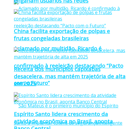
enganam usuários nas redes
China facilita exportação de polpas e
frutas congeladas brasileiras
Aclamado por multidão, Ricardo é
confirmado à reeleição destacando “Pacto
Receita dos municípios capixabas
desacelera, mas mantém trajetória de alta
com o Futuro”
em 2025
Espírito Santo lidera crescimento da
atividade econômica no Brasil, aponta
Banco Central