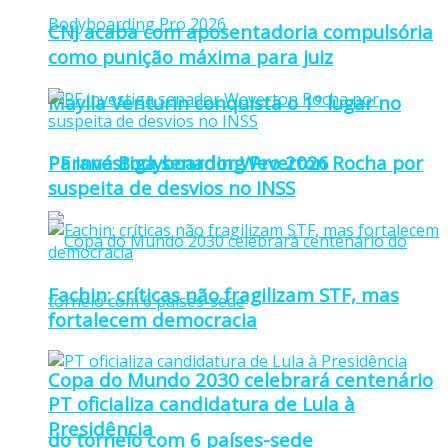
CNJ acaba com aposentadoria compulsória
como punição máxima para juiz
Maylla Venturin conquista o 1º lugar no
Paraná Bodyboarding Pro 2026
PF investiga senador Weverton Rocha por
suspeita de desvios no INSS
Fachin: críticas não fragilizam STF, mas
fortalecem democracia
Copa do Mundo 2030 celebrará centenário
PT oficializa candidatura de Lula à
Presidência
do torneio com 6 países-sede