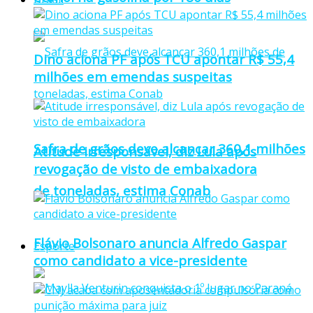
Dino aciona PF após TCU apontar R$ 55,4
milhões em emendas suspeitas
Safra de grãos deve alcançar 360,1 milhões
Atitude irresponsável, diz Lula após
revogação de visto de embaixadora
de toneladas, estima Conab
Flávio Bolsonaro anuncia Alfredo Gaspar
Esporte
como candidato a vice-presidente