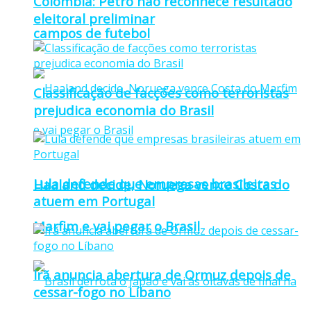
Colômbia: Petro não reconhece resultado
eleitoral preliminar
campos de futebol
Classificação de facções como terroristas
prejudica economia do Brasil
Lula defende que empresas brasileiras
Haaland decide, Noruega vence Costa do
atuem em Portugal
Marfim e vai pegar o Brasil
Irã anuncia abertura de Ormuz depois de
cessar-fogo no Líbano