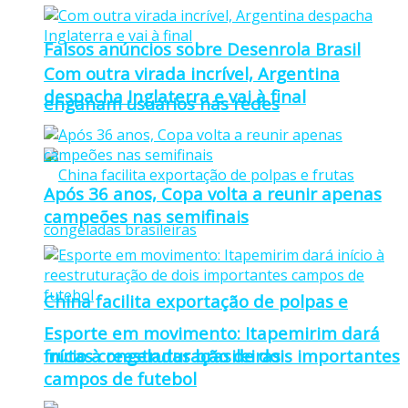
Falsos anúncios sobre Desenrola Brasil
Com outra virada incrível, Argentina
despacha Inglaterra e vai à final
enganam usuários nas redes
Após 36 anos, Copa volta a reunir apenas
campeões nas semifinais
China facilita exportação de polpas e
Esporte em movimento: Itapemirim dará
frutas congeladas brasileiras
início à reestruturação de dois importantes
campos de futebol