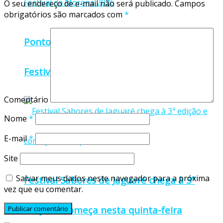
O seu endereço de e-mail não será publicado.
Campos
obrigatórios são marcados com
*
Ponto Belo divulga programação oficial do
Festival da Morena 2026
Comentário
Nome
*
E-mail
*
Site
Salvar meus dados neste navegador para a próxima
Festival Sabores de Jaguaré chega à 3ª
vez que eu comentar.
edição e começa nesta quinta-feira