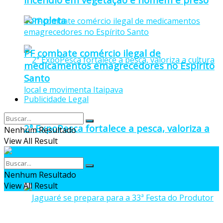
completa
PF combate comércio ilegal de
medicamentos emagrecedores no Espírito
Santo
Publicidade Legal
2ª ExpoPesca fortalece a pesca, valoriza a
Nenhum Resultado
View All Result
cultura local e movimenta Itaipava
Nenhum Resultado
View All Result