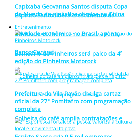
Capixaba Geovanna Santos disputa Copa
do Mundo de ginástica rítmica na China
Espírito Santo lidera crescimento da
Entretenimento
atividade econômica no Brasil, aponta
Banco Central
Balneário de Pinheiros será palco da 4ª
edição do Pinheiros Motorock
Prefeitura de Vila Pavão divulga cartaz
oficial da 27ª Pomitafro com programação
completa
Colheita do café amplia contratações e
Espírto Santo cria 9,5 mil empregos