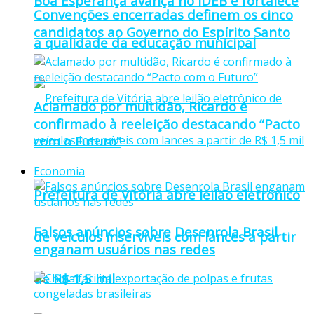
Boa Esperança avança no IDEB e fortalece
Convenções encerradas definem os cinco
candidatos ao Governo do Espírito Santo
a qualidade da educação municipal
Aclamado por multidão, Ricardo é
confirmado à reeleição destacando “Pacto
com o Futuro”
Economia
Prefeitura de Vitória abre leilão eletrônico
Falsos anúncios sobre Desenrola Brasil
de veículos inservíveis com lances a partir
enganam usuários nas redes
de R$ 1,5 mil