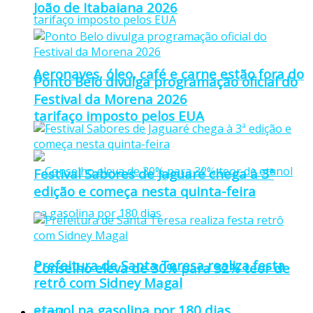
João de Itabaiana 2026
Aeronaves, óleo, café e carne estão fora do
Ponto Belo divulga programação oficial do
Festival da Morena 2026
tarifaço imposto pelos EUA
Festival Sabores de Jaguaré chega à 3ª
edição e começa nesta quinta-feira
Prefeitura de Santa Teresa realiza festa
Conselho eleva de 30% para 32% teor de
retrô com Sidney Magal
etanol na gasolina por 180 dias
Brasil