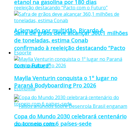
etanol na gasolina por 180 dias
Aclamado por multidão, Ricardo é
Safra de grãos deve alcançar 360,1 milhões
de toneladas, estima Conab
confirmado à reeleição destacando “Pacto
Esporte
com o Futuro”
Maylla Venturin conquista o 1º lugar no
Paraná Bodyboarding Pro 2026
Economia
Copa do Mundo 2030 celebrará centenário
do torneio com 6 países-sede