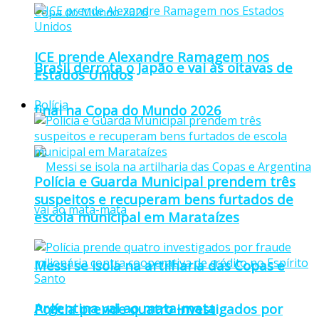
ICE prende Alexandre Ramagem nos
Brasil derrota o Japão e vai às oitavas de
Estados Unidos
Polícia
final na Copa do Mundo 2026
Polícia e Guarda Municipal prendem três
suspeitos e recuperam bens furtados de
escola municipal em Marataízes
Messi se isola na artilharia das Copas e
Argentina vai ao mata-mata
Polícia prende quatro investigados por