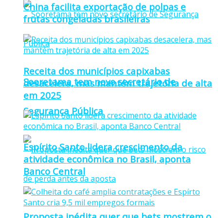
China facilita exportação de polpas e
frutas congeladas brasileiras
Receita dos municípios capixabas
Sooretama tem novo secretário de
desacelera, mas mantém trajetória de alta
em 2025
Segurança Pública
Espírito Santo lidera crescimento da
atividade econômica no Brasil, aponta
Banco Central
Proposta inédita quer que bets mostrem o