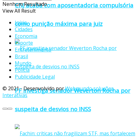
Nenhum Resultado
CNJ acaba com aposentadoria compulsória
View All Result
Início
como punição máxima para juiz
Cidades
Economia
Esporte
Entretenimento
Brasil
Mundo
Polícia
Publicidade Legal
© 2021 - Desenvolvido por
Webmundo soluções
PF investiga senador Weverton Rocha por
Interativas
suspeita de desvios no INSS