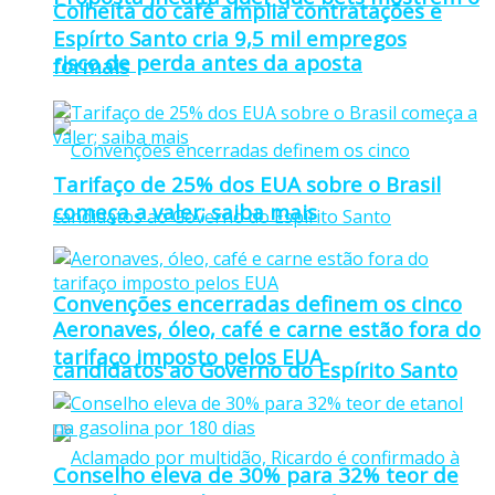
Colheita do café amplia contratações e
Espírto Santo cria 9,5 mil empregos
risco de perda antes da aposta
formais
Tarifaço de 25% dos EUA sobre o Brasil
começa a valer; saiba mais
Convenções encerradas definem os cinco
Aeronaves, óleo, café e carne estão fora do
tarifaço imposto pelos EUA
candidatos ao Governo do Espírito Santo
Conselho eleva de 30% para 32% teor de