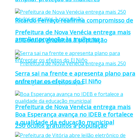
Ricardo Ferraço reafirma compromisso de
Prefeitura de Nova Venécia entrega mais
ampliar proteção às mulheres
250 óculos gratuitos à população
Serra sai na frente e apresenta plano para
enfrentar os efeitos do El Niño
Prefeitura de Nova Venécia entrega mais
Boa Esperança avança no IDEB e fortalece
a qualidade da educação municipal
250 óculos gratuitos à população