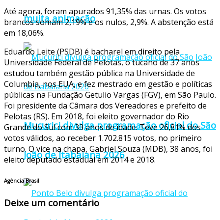
Até agora, foram apurados 91,35% das urnas. Os votos
muita animação
brancos somam 2,19% e os nulos, 2,9%. A abstenção está
em 18,06%.
Eduardo Leite (PSDB) é bacharel em direito pela
Universidade Federal de Pelotas, o tucano de 37 anos
estudou também gestão pública na Universidade de
Columbia, nos EUA, e fez mestrado em gestão e políticas
públicas na Fundação Getulio Vargas (FGV), em São Paulo.
Foi presidente da Câmara dos Vereadores e prefeito de
Pelotas (RS). Em 2018, foi eleito governador do Rio
Mucurici divulga programação oficial do São
Grande do Sul com 33 anos de idade. Teve 26,81% dos
votos válidos, ao receber 1.702.815 votos, no primeiro
turno. O vice na chapa, Gabriel Souza (MDB), 38 anos, foi
João de Itabaiana 2026
eleito deputado estadual em 2014 e 2018.
Agência Brasil
Deixe um comentário