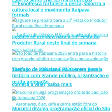
2ª ExpoPesca fortalece a pesca, valoriza a
cultura local e movimenta Itaipava
formais
Jaguaré se prepara para a 33ª Festa do
Produtor Rural neste final de semana
Tarifaço de 25% dos EUA sobre o Brasil
São João de Itabaiana 2026 entra para a
história com grande público, organização e
muita animação
começa a valer; saiba mais
Mucurici divulga programação oficial do São