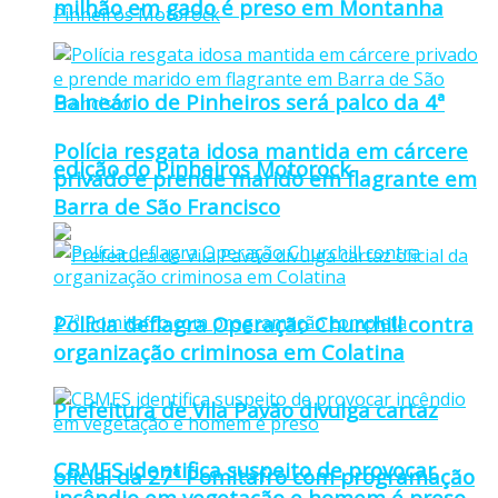
milhão em gado é preso em Montanha
Balneário de Pinheiros será palco da 4ª
Polícia resgata idosa mantida em cárcere
edição do Pinheiros Motorock
privado e prende marido em flagrante em
Barra de São Francisco
Polícia deflagra Operação Churchill contra
organização criminosa em Colatina
Prefeitura de Vila Pavão divulga cartaz
CBMES identifica suspeito de provocar
oficial da 27ª Pomitafro com programação
incêndio em vegetação e homem é preso