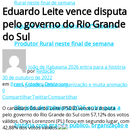
Eduardo Leite vence disputa
pelo governo do Rio Grande
Jaguaré se prepara para a 33ª Festa do
do Sul
Produtor Rural neste final de semana
por
Redação
30 de outubro de 2022
em
Brasil
,
Cidades
,
Destaques
0
Compartilhar
Twittar
Compartilhar
São João de Itabaiana 2026 entra para a
O candidato Eduardo Leite (PSDB) venceu a disputa
pelo governo do Rio Grande do Sul com 57,12% dos votos
válidos. Onyx Lorenzoni (PL) ficou em segundo lugar, com
história com grande público, organização e
42,88% dos votos válidos.