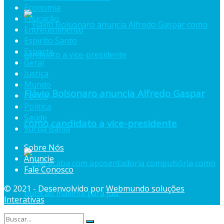
Economia
Educação
Entretenimento
Espiríto Santo
Esporte
Geral
Justiça
Mundo
Flávio Bolsonaro anuncia Alfredo Gaspar
Polícia
Política
Saúde
como candidato a vice-presidente
Sul da Bahia
Sobre Nós
Anuncie
Fale Conosco
© 2021 - Desenvolvido por
Webmundo soluções
Interativas