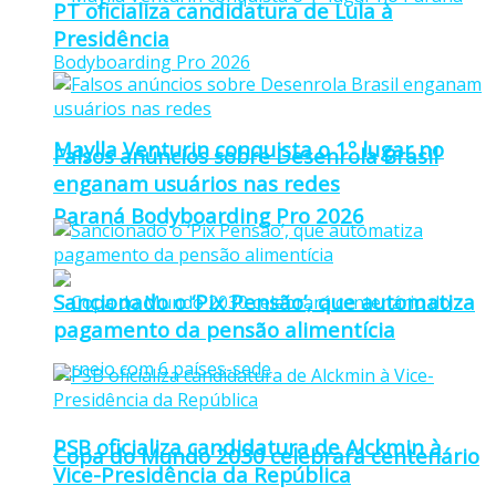
PT oficializa candidatura de Lula à
Presidência
Maylla Venturin conquista o 1º lugar no
Falsos anúncios sobre Desenrola Brasil
enganam usuários nas redes
Paraná Bodyboarding Pro 2026
Sancionado o ‘Pix Pensão’, que automatiza
pagamento da pensão alimentícia
PSB oficializa candidatura de Alckmin à
Copa do Mundo 2030 celebrará centenário
Vice-Presidência da República