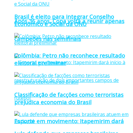
Brasil é eleito para integrar Conselho
Após 36 anos, Copa volta a reunir apenas
Econômico e Social da ONU
campeões nas semifinais
Colômbia: Petro não reconhece resultado
eleitoral preliminar
Classificação de facções como terroristas
prejudica economia do Brasil
Esporte em movimento: Itapemirim dará