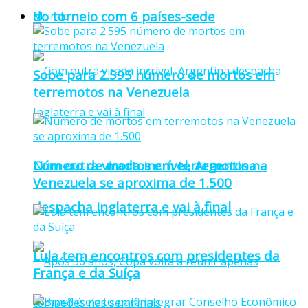
do torneio com 6 países-sede
Mundo
Sobe para 2.595 número de mortos em
terremotos na Venezuela
Número de mortos em terremotos na
Com outra virada incrível, Argentina
Venezuela se aproxima de 1.500
despacha Inglaterra e vai à final
Lula tem encontros com presidentes da
França e da Suíça