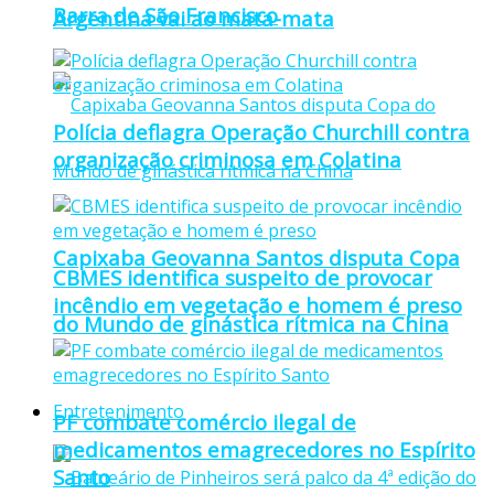
Barra de São Francisco
Argentina vai ao mata-mata
Polícia deflagra Operação Churchill contra
organização criminosa em Colatina
Capixaba Geovanna Santos disputa Copa
CBMES identifica suspeito de provocar
incêndio em vegetação e homem é preso
do Mundo de ginástica rítmica na China
Entretenimento
PF combate comércio ilegal de
medicamentos emagrecedores no Espírito
Santo