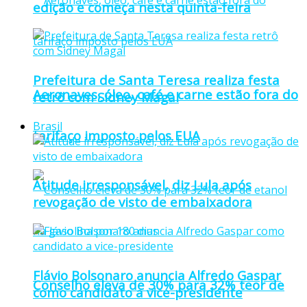
edição e começa nesta quinta-feira
Prefeitura de Santa Teresa realiza festa
Aeronaves, óleo, café e carne estão fora do
retrô com Sidney Magal
Brasil
tarifaço imposto pelos EUA
Atitude irresponsável, diz Lula após
revogação de visto de embaixadora
Flávio Bolsonaro anuncia Alfredo Gaspar
Conselho eleva de 30% para 32% teor de
como candidato a vice-presidente