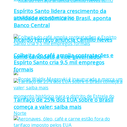
Espírito Santo lidera crescimento da
atividade econômica no Brasil, aponta
Banco Central
Ricardo Ferraço anuncia Camillo Neves
Colheita do café amplia contratações e
como candidato a vice-governador
Espírto Santo cria 9,5 mil empregos
formais
Tarifaço de 25% dos EUA sobre o Brasil
começa a valer; saiba mais