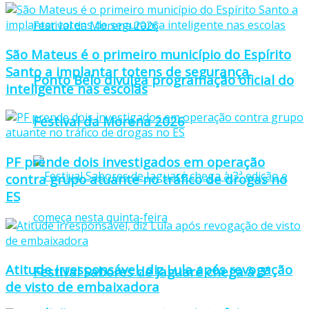
São Mateus é o primeiro município do Espírito
Santo a implantar totens de segurança
Ponto Belo divulga programação oficial do
inteligente nas escolas
Festival da Morena 2026
PF prende dois investigados em operação
contra grupo atuante no tráfico de drogas no
ES
Atitude irresponsável, diz Lula após revogação
Festival Sabores de Jaguaré chega à 3ª
de visto de embaixadora