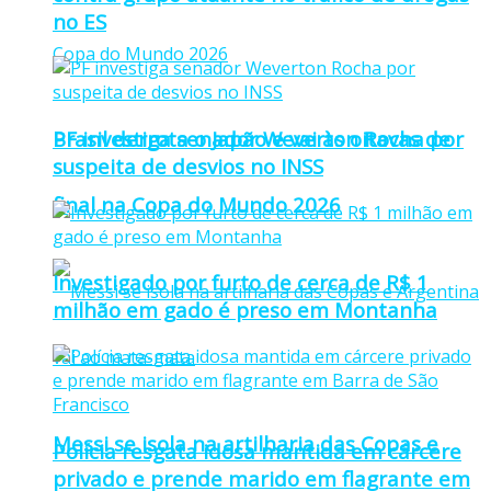
no ES
PF investiga senador Weverton Rocha por
Brasil derrota o Japão e vai às oitavas de
suspeita de desvios no INSS
final na Copa do Mundo 2026
Investigado por furto de cerca de R$ 1
milhão em gado é preso em Montanha
Messi se isola na artilharia das Copas e
Polícia resgata idosa mantida em cárcere
privado e prende marido em flagrante em