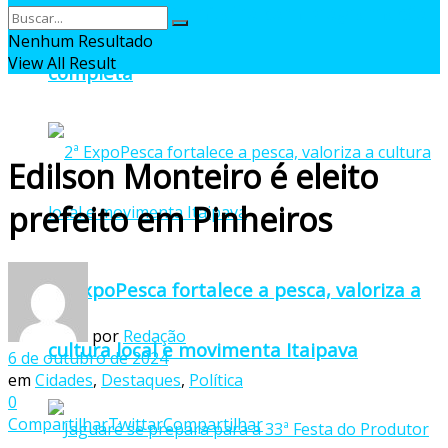
oficial da 27ª Pomitafro com programação
Nenhum Resultado
View All Result
completa
Edilson Monteiro é eleito
prefeito em Pinheiros
2ª ExpoPesca fortalece a pesca, valoriza a
por
Redação
cultura local e movimenta Itaipava
6 de outubro de 2024
em
Cidades
,
Destaques
,
Política
0
Compartilhar
Twittar
Compartilhar