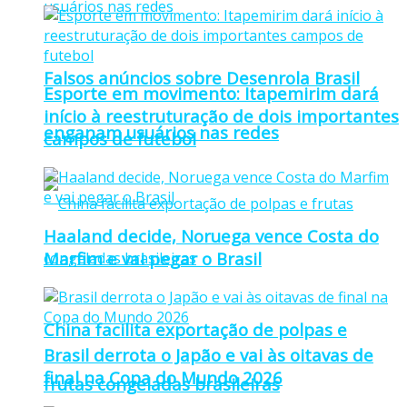
Falsos anúncios sobre Desenrola Brasil
Esporte em movimento: Itapemirim dará
início à reestruturação de dois importantes
enganam usuários nas redes
campos de futebol
Haaland decide, Noruega vence Costa do
Marfim e vai pegar o Brasil
China facilita exportação de polpas e
Brasil derrota o Japão e vai às oitavas de
final na Copa do Mundo 2026
frutas congeladas brasileiras