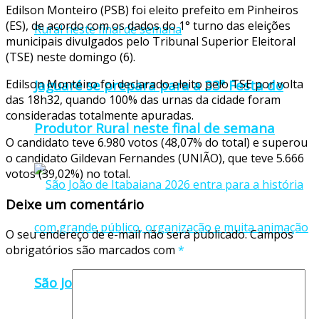
Edilson Monteiro (PSB) foi eleito prefeito em Pinheiros
(ES), de acordo com os dados do 1° turno das eleições
municipais divulgados pelo Tribunal Superior Eleitoral
(TSE) neste domingo (6).
Jaguaré se prepara para a 33ª Festa do
Edilson Monteiro foi declarado eleito pelo TSE por volta
das 18h32, quando 100% das urnas da cidade foram
consideradas totalmente apuradas.
Produtor Rural neste final de semana
O candidato teve 6.980 votos (48,07% do total) e superou
o candidato Gildevan Fernandes (UNIÃO), que teve 5.666
votos (39,02%) no total.
Deixe um comentário
O seu endereço de e-mail não será publicado.
Campos
obrigatórios são marcados com
*
São João de Itabaiana 2026 entra para a