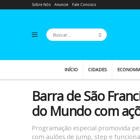
Sobre Nós
Anuncie
Fale Conosco
INÍCIO
CIDADES
ECONOMI
Barra de São Franc
do Mundo com açõe
Programação especial promovida pel
com aulões de jump, step e funciona