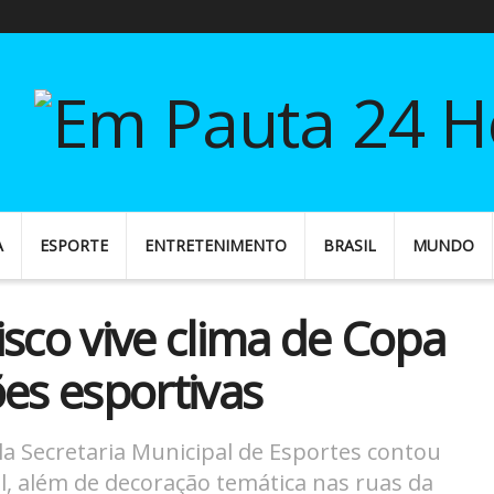
A
ESPORTE
ENTRETENIMENTO
BRASIL
MUNDO
isco vive clima de Copa
s esportivas
a Secretaria Municipal de Esportes contou
l, além de decoração temática nas ruas da