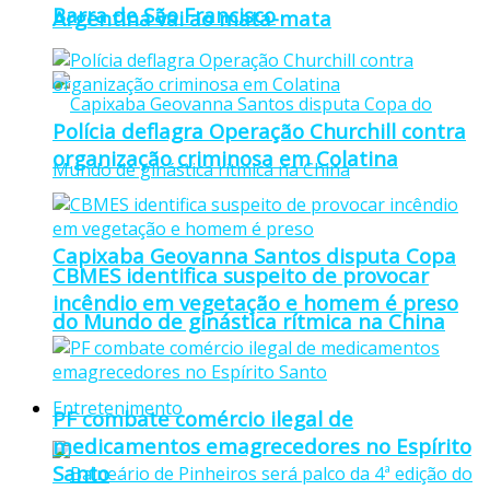
Barra de São Francisco
Argentina vai ao mata-mata
Polícia deflagra Operação Churchill contra
organização criminosa em Colatina
Capixaba Geovanna Santos disputa Copa
CBMES identifica suspeito de provocar
incêndio em vegetação e homem é preso
do Mundo de ginástica rítmica na China
Entretenimento
PF combate comércio ilegal de
medicamentos emagrecedores no Espírito
Santo