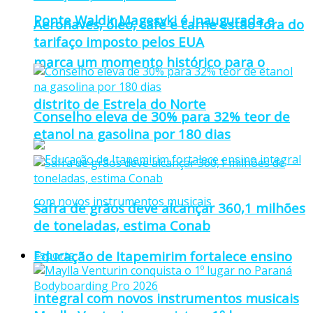
Ponte Waldir Magesvki é inaugurada e
Aeronaves, óleo, café e carne estão fora do
tarifaço imposto pelos EUA
marca um momento histórico para o
distrito de Estrela do Norte
Conselho eleva de 30% para 32% teor de
etanol na gasolina por 180 dias
Safra de grãos deve alcançar 360,1 milhões
de toneladas, estima Conab
Educação de Itapemirim fortalece ensino
Esporte
integral com novos instrumentos musicais