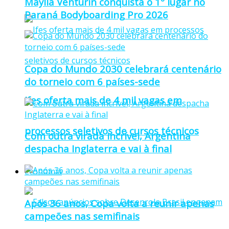
Maylla Venturin conquista o 1º lugar no
Paraná Bodyboarding Pro 2026
Copa do Mundo 2030 celebrará centenário
do torneio com 6 países-sede
Ifes oferta mais de 4 mil vagas em
processos seletivos de cursos técnicos
Com outra virada incrível, Argentina
despacha Inglaterra e vai à final
Economia
Após 36 anos, Copa volta a reunir apenas
campeões nas semifinais