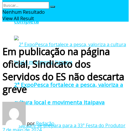
oficial da 27ª Pomitafro com programação
Nenhum Resultado
View All Result
completa
Em publicação na página
oficial, Sindicato dos
Servidos do ES não descarta
2ª ExpoPesca fortalece a pesca, valoriza a
greve
cultura local e movimenta Itaipava
por
Redação
7 de maio de 2024