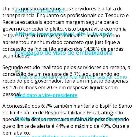
Um dos questionamentos dos servidores é a falta de
transparência. Enquanto os profissionais do Tesouro e
Receita estaduais apontam margem segura para o
governo conceder o pleito, visto superávit e economia
Atitude irresponsável, diz Lula após
estável, o governo Casagrande até o momento não
apresentou nenhum dado concreto que justifique a
concessão de índice tão abaixo dos 14,38% de perdas
revogação de visto de embaixadora
acumuladas.
Segundo estudo realizado pelos servidores da receita, a
concessão de um reajuste de 6,7%, equiparando ao
recebido pelo governador, teria um impacto de apenas
R$ 126 milhões em 2023 em despesas líquidas com
pessoal.
A concessão dos 6,7% também manteria o Espírito Santo
no limite da Lei de Responsabilidade Fiscal, atingindo
Flávio Bolsonaro anuncia Alfredo Gaspar
apenas 41% de sua receita com folha de pessoal, sendo
que o limite de alerta é 44% e o máximo de 49%. Ou seja,
bem abaixo.