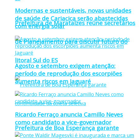
Modernas e sustentáveis, novas unidades
de saúde de Cariacica serão abastecidas
Prefeitura de Marataízes reúne secretários
com energia solar
de Planejamento para discutir futuro do
litoral Sul do ES
Agosto e setembro exigem atenção:
período de reprodução dos escorpiões
aumenta riscos em Jaguaré
Ricardo Ferraço anuncia Camillo Neves
como candidato a vice-governador
Prefeitura de Boa Esperança garante