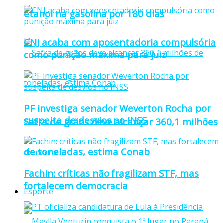
etanol na gasolina por 180 dias
CNJ acaba com aposentadoria compulsória
como punição máxima para juiz
PF investiga senador Weverton Rocha por
suspeita de desvios no INSS
Safra de grãos deve alcançar 360,1 milhões
de toneladas, estima Conab
Fachin: críticas não fragilizam STF, mas
fortalecem democracia
Esporte