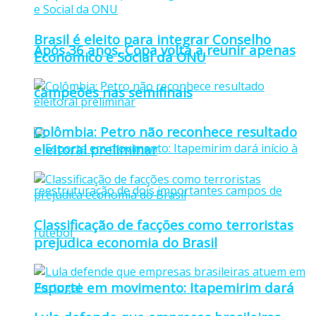
Brasil é eleito para integrar Conselho
Após 36 anos, Copa volta a reunir apenas
Econômico e Social da ONU
campeões nas semifinais
Colômbia: Petro não reconhece resultado
eleitoral preliminar
Classificação de facções como terroristas
prejudica economia do Brasil
Esporte em movimento: Itapemirim dará