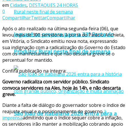
em
Cidades
,
DESTAQUES 24 HORAS
0
Compartilhar
Twittar
Compartilhar
Após o ato realizado na última segunda-feira (06), que
Jaguaré se prepara para a 33ª Festa do
levou mais de 300 servidores à porta do Palácio Anchieta,
em Vitória, o Sindicato emitiu nova nota, expressando
sua indignação com a radicalização do Governo do Estado
Produtor Rural neste final de semana
com os manifestantes e que não descarta greve se o
percentual for mantido.
Confira publicação na íntegra:
Governo radicaliza com servidor público. Sindicato
convoca servidores na Ales, hoje às 14h, e não descarta
greve.
Diante a falta de diálogo do governador sobre o índice de
reajuste anual e o posicionamento do governo
à
São João de Itabaiana 2026 entra para a
imprensa
admitindo que o índice sequer cobre a inflação,
os servidores irão manter a mobilização cobrando apoio