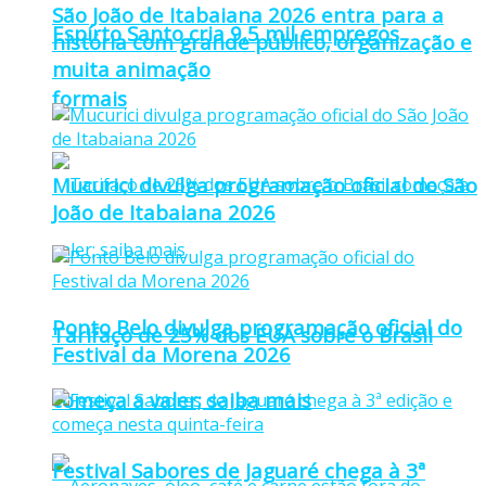
São João de Itabaiana 2026 entra para a
Espírto Santo cria 9,5 mil empregos
história com grande público, organização e
muita animação
formais
Mucurici divulga programação oficial do São
João de Itabaiana 2026
Ponto Belo divulga programação oficial do
Tarifaço de 25% dos EUA sobre o Brasil
Festival da Morena 2026
começa a valer; saiba mais
Festival Sabores de Jaguaré chega à 3ª