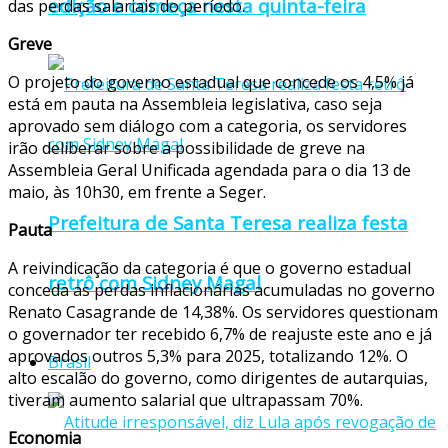
edição e começa nesta quinta-feira
das perdas salariais do período.
Greve
O projeto do governo estadual que concede os 4,5% já
está em pauta na Assembleia legislativa, caso seja
aprovado sem diálogo com a categoria, os servidores
irão deliberar sobre a possibilidade de greve na
Assembleia Geral Unificada agendada para o dia 13 de
maio, às 10h30, em frente a Seger.
Prefeitura de Santa Teresa realiza festa
Pauta
A reivindicação da categoria é que o governo estadual
retrô com Sidney Magal
conceda as perdas inflacionárias acumuladas no governo
Renato Casagrande de 14,38%. Os servidores questionam
o governador ter recebido 6,7% de reajuste este ano e já
aprovados outros 5,3% para 2025, totalizando 12%. O
Brasil
alto escalão do governo, como dirigentes de autarquias,
tiveram aumento salarial que ultrapassam 70%.
Economia