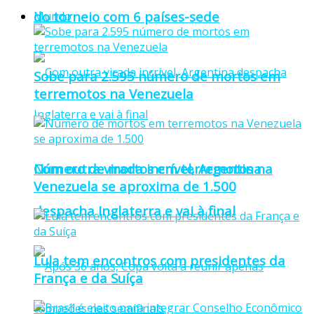
do torneio com 6 países-sede
Mundo
Sobe para 2.595 número de mortos em
terremotos na Venezuela
Número de mortos em terremotos na
Com outra virada incrível, Argentina
Venezuela se aproxima de 1.500
despacha Inglaterra e vai à final
Lula tem encontros com presidentes da
França e da Suíça