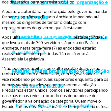
história com grande público, organização e
dos deputados para ser revisto o valor.
A postura autoritária foi reforçada pelo governo mandar
muita animação
fechar os portões do Palácio Anchieta impedindo até
mesmo os dirigentes de tentar o diálogo com
representantes do governo que lá estavam.
Após uma
Assembleia Geral Unificada
nesta segunda (6)
que levou mais de 300 servidores à porta do Palácio
Anchieta, nesta terça-feira (7) as entidades estarão
realizando um ato a partir das 14h em frente à
Assembleia Legislativa.
“Não podemos aceitar que o alto escalão do governo
Mucurici divulga programação oficial do São
tenha tratamento diferenciado, com o governador e o
vice recebendo percentuais superiores enquanto para os
demais servidores eles sequer garantem a inflação.
João de Itabaiana 2026
Precisamos estar unidos, com os servidores participando
nas ruas e nas redes cobrando dos deputados e do
governador a valorização da categoria. Quem move o
Estado somos nós. Nossa análise é bem justa e na defesa