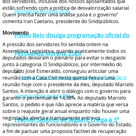
dos servidores, inclusive dos nossos aposentados que
estão sofrendo com a política de desvalorização salarial.
Quem precisa fazer uma análise justa é o governo”
comenta Iran Caetano, presidente do Sindipúblicos.
Movimento
Ponto Belo divulga programação oficial do
A pressão dos servidores foi sentida ontem na
Assembleia Legislativa, quando praticamente todos os
Festival da Morena 2026
deputados deixaram o plenário para evitar o desgaste
junto à categoria. O Sindipúblicos, por intermédio do
deputado José Esmeraldo, conseguiu articular uma
reunião com a Casa Civil nesta quinta-feira e uma
reunião hoje com o presidente da Ales, deputado Marcelo
Santos. A intenção é abrir o diálogo com o governo para
garantir o percentual de 14,38%. Ao deputado Marcelo
Santos, o pedido é que não aprecie a matéria que versa
sobre o reajuste geral anual enquanto não houver uma
negociação aberta e transparente entre os
Festival Sabores de Jaguaré chega à 3ª
representantes do funcionalismo e o Governo do Estado,
a fim de pactuar uma proposta factível de recuperação