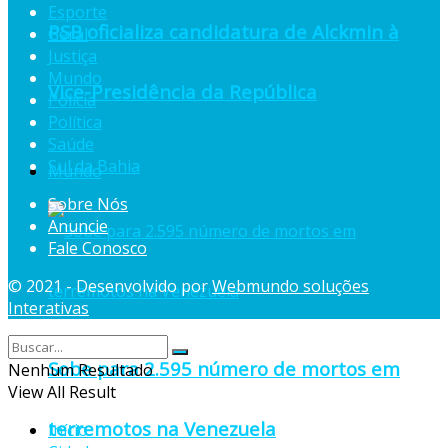
Esporte
PSB oficializa candidatura de Alckmin à
Geral
Justiça
Mundo
Vice-Presidência da República
Polícia
Política
Saúde
Sul da Bahia
Mundo
Sobre Nós
Anuncie
Fale Conosco
© 2021 - Desenvolvido por
Webmundo soluções
Interativas
Sobe para 2.595 número de mortos em
Nenhum Resultado
View All Result
terremotos na Venezuela
Início