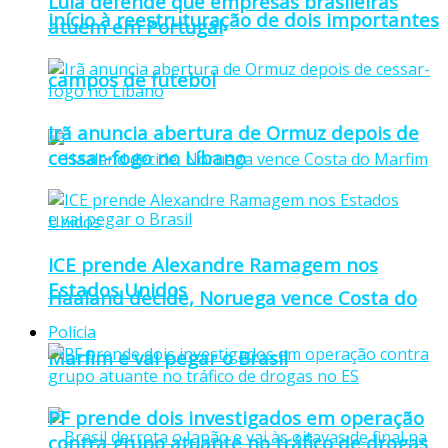
Lula defende que empresas brasileiras
início à reestruturação de dois importantes
atuem em Portugal
campos de futebol
Irã anuncia abertura de Ormuz depois de
cessar-fogo no Líbano
ICE prende Alexandre Ramagem nos
Estados Unidos
Haaland decide, Noruega vence Costa do
Polícia
Marfim e vai pegar o Brasil
PF prende dois investigados em operação
contra grupo atuante no tráfico de drogas