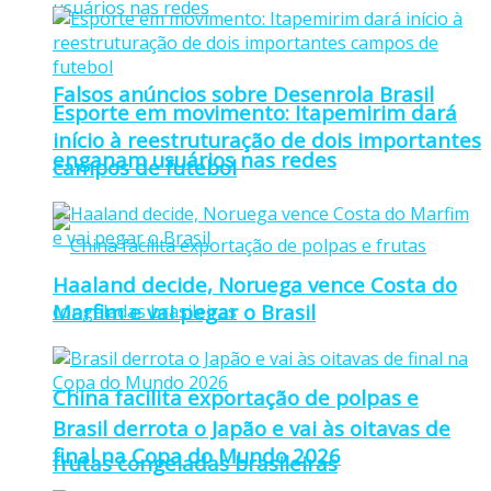
Falsos anúncios sobre Desenrola Brasil
Esporte em movimento: Itapemirim dará
início à reestruturação de dois importantes
enganam usuários nas redes
campos de futebol
Haaland decide, Noruega vence Costa do
Marfim e vai pegar o Brasil
China facilita exportação de polpas e
Brasil derrota o Japão e vai às oitavas de
final na Copa do Mundo 2026
frutas congeladas brasileiras