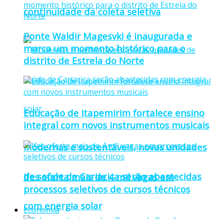
continuidade da coleta seletiva
Ponte Waldir Magesvki é inaugurada e
marca um momento histórico para o
distrito de Estrela do Norte
Educação de Itapemirim fortalece ensino
integral com novos instrumentos musicais
Modernas e sustentáveis, novas unidades
de saúde de Cariacica serão abastecidas
Ifes oferta mais de 4 mil vagas em
processos seletivos de cursos técnicos
com energia solar
Economia