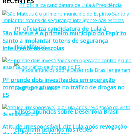
RECENTES
PT oficializa candidatura de Lula à
São Mateus é o primeiro município do Espírito
Santo a implantar totens de segurança
Presidência
inteligente nas escolas
PF prende dois investigados em operação
contra grupo atuante no tráfico de drogas no
ES
Falsos anúncios sobre Desenrola Brasil
Atitude irresponsável, diz Lula após revogação
enganam usuários nas redes
de visto de embaixadora