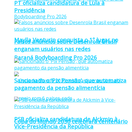
PT oficializa candidatura de Lula à
Presidência
Maylla Venturin conquista o 1º lugar no
Falsos anúncios sobre Desenrola Brasil
enganam usuários nas redes
Paraná Bodyboarding Pro 2026
Sancionado o ‘Pix Pensão’, que automatiza
pagamento da pensão alimentícia
PSB oficializa candidatura de Alckmin à
Copa do Mundo 2030 celebrará centenário
Vice-Presidência da República