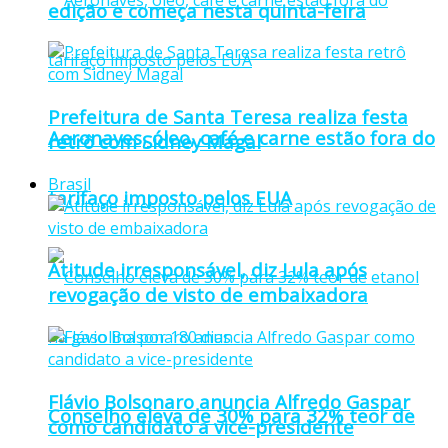
edição e começa nesta quinta-feira
Prefeitura de Santa Teresa realiza festa
Aeronaves, óleo, café e carne estão fora do
retrô com Sidney Magal
Brasil
tarifaço imposto pelos EUA
Atitude irresponsável, diz Lula após
revogação de visto de embaixadora
Flávio Bolsonaro anuncia Alfredo Gaspar
Conselho eleva de 30% para 32% teor de
como candidato a vice-presidente