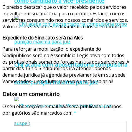
como candidato a vice-presidente
É preciso destacar que o valor recebido pelos servidores
irá voltar em sua maioria para o próprio Estado, com os
servidores consumindo nos nossos comércios e serviços.
Valorizar os servidores é dinamizar a nossa economia.
Expediente do Sindicato será na Ales
Para reforçar a mobilização, o expediente do
Sindipúblicos será na Assembleia Legislativa com todos
os profissionais somando forças na luta dos servidores. A
CNJ acaba com aposentadoria compulsória
partir das 13h o Sindipúblicos irá atender apenas
demanda jurídica já agendada previamente em sua sede.
Vamos todos juntos lutar pela valorização salarial!
como punição máxima para juiz
Deixe um comentário
O seu endereço de e-mail não será publicado.
Campos
obrigatórios são marcados com
*