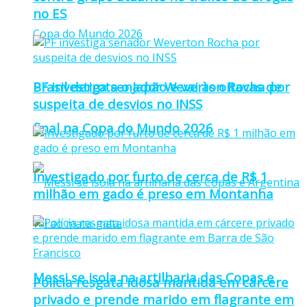
no ES
PF investiga senador Weverton Rocha por
Brasil derrota o Japão e vai às oitavas de
suspeita de desvios no INSS
final na Copa do Mundo 2026
Investigado por furto de cerca de R$ 1
milhão em gado é preso em Montanha
Messi se isola na artilharia das Copas e
Polícia resgata idosa mantida em cárcere
privado e prende marido em flagrante em