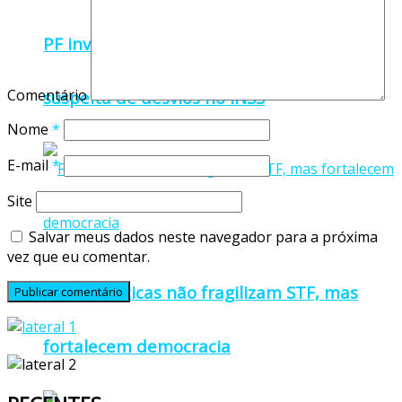
PF investiga senador Weverton Rocha por
Comentário
suspeita de desvios no INSS
Nome
*
E-mail
*
Site
Salvar meus dados neste navegador para a próxima
vez que eu comentar.
Fachin: críticas não fragilizam STF, mas
fortalecem democracia