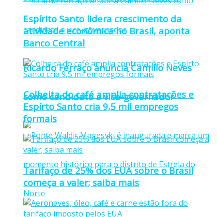
Espírito Santo lidera crescimento da
atividade econômica no Brasil, aponta
Banco Central
Ricardo Ferraço anuncia Camillo Neves
Colheita do café amplia contratações e
como candidato a vice-governador
Espírto Santo cria 9,5 mil empregos
formais
Tarifaço de 25% dos EUA sobre o Brasil
começa a valer; saiba mais