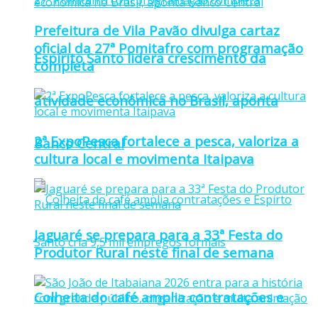
Prefeitura de Vila Pavão divulga cartaz
oficial da 27ª Pomitafro com programação
Espírito Santo lidera crescimento da
completa
atividade econômica no Brasil, aponta
2ª ExpoPesca fortalece a pesca, valoriza a
Banco Central
cultura local e movimenta Itaipava
Jaguaré se prepara para a 33ª Festa do
Produtor Rural neste final de semana
Colheita do café amplia contratações e